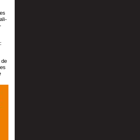
des
­li­
­
:
e de
mes
e