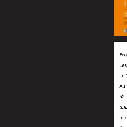
Fra
Les 
Le 
Au 
52,
p.a
Inf