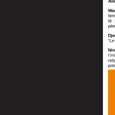
Avec
Was
fem
té :
pée
Dje
“Le
Nin
l’I
rel
pol