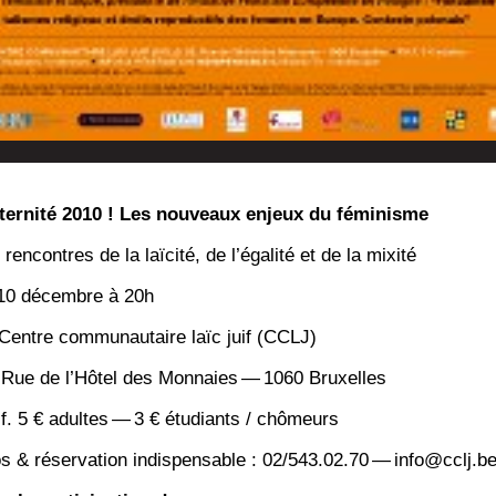
­ter­ni­té 2010 ! Les nou­veaux enjeux du féminisme
ren­contres de la laï­ci­té, de l’égalité et de la mixité
10 décembre à 20h
Centre com­mu­nau­taire laïc juif (CCLJ)
 Rue de l’Hôtel des Mon­naies — 1060 Bruxelles
.f. 5 € adultes — 3 € étu­diants / chômeurs
os & réser­va­tion indis­pen­sable : 02/543.02.70 — info@cclj.b