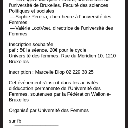
l’université de Bruxelles, Facul­té des sciences
Poli­tiques et sociales
— Sophie Per­ei­ra, cher­cheure à l’université des
Femmes
— Valé­rie Loot­Voet, direc­trice de l’université des
Femmes
Ins­crip­tion souhaitée
paf : 5€ la séance, 20€ pour le cycle
Uni­ver­si­té des femmes, Rue du Méri­dien 10, 1210
Bruxelles
ins­crip­tion : Mar­celle Diop 02 229 38 25
Cet évé­ne­ment s’inscrit dans les acti­vi­tés
d’éducation per­ma­nente de l’Université des
Femmes, sou­te­nues par la Fédé­ra­tion Wallonie-
Bruxelles
Orga­ni­sé par Uni­ver­si­té des Femmes
sur
fb