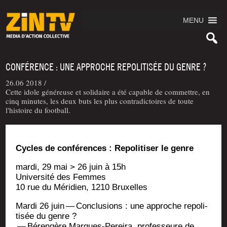
MENU
CONFÉRENCE : UNE APPROCHE REPOLITISÉE DU GENRE ?
26.06 2018 /
Cette idole généreuse et solidaire a été capable de commettre, en
cinq minutes, les deux buts les plus contradictoires de toute
l'histoire du football.
Cycles de confé­rences : Repo­li­ti­ser le genre
mar­di, 29 mai > 26 juin à 15h
Uni­ver­si­té des Femmes
10 rue du Méri­dien, 1210 Bruxelles
Mar­di 26 juin — Conclu­sions : une approche repo­li­
ti­sée du genre ?
— Béren­gère Marques-Per­ei­ra, pro­fes­seure de