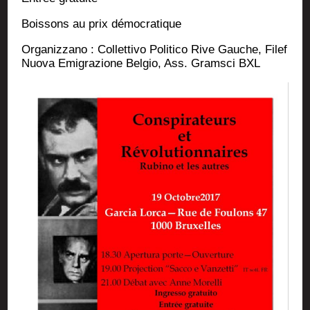
Bois­sons au prix démocratique
Orga­niz­za­no : Col­let­ti­vo Poli­ti­co Rive Gauche, Filef
Nuo­va Emi­gra­zione Bel­gio, Ass. Gram­sci BXL