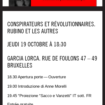
CONSPIRATEURS ET RÉVOLUTIONNAIRES.
RUBINO ET LES AUTRES
JEU­DI 19 OCTOBRE À 18:30
GAR­CIA LOR­CA. RUE DE FOU­LONS 47 – 49
BRUXELLES
18.30 Aper­tu­ra porte — Ouverture
19.00 Intro­du­zione di Anne Morelli
19.45 “Proie­zione “Sac­co e Van­zet­ti” IT sott. FR
Entrée gra­tuite