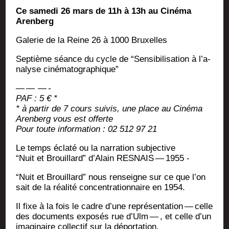
Ce same­di 26 mars de 11h à 13h au Ciné­ma
Arenberg
Gale­rie de la Reine 26 à 1000 Bruxelles
Sep­tième séance du cycle de “Sen­si­bi­li­sa­tion à l’a­
na­lyse ciné­ma­to­gra­phique”
— — — -
PAF : 5 € *
* à par­tir de 7 cours sui­vis, une place au Ciné­ma
Aren­berg vous est offerte
Pour toute infor­ma­tion : 02 512 97 21
Le temps écla­té ou la nar­ra­tion subjective
“Nuit et Brouillard” d’A­lain RESNAIS — 1955 -
“Nuit et Brouillard” nous ren­seigne sur ce que l’on
sait de la réa­li­té concen­tra­tion­naire en 1954.
Il fixe à la fois le cadre d’une repré­sen­ta­tion — celle
des docu­ments expo­sés rue d’Ulm — , et celle d’un
ima­gi­naire col­lec­tif sur la déportation.