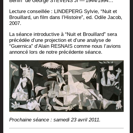
Ber­lin” de George STEVENS Jr — 1944/1994…
Lec­ture conseillée : LINDEPERG Syl­vie, “Nuit et
Brouillard, un film dans l’His­toire”, ed. Odile Jacob,
2007.
La séance intro­duc­tive à “Nuit et Brouillard” sera
pré­cé­dée d’une pro­jec­tion et d’une ana­lyse de
“Guer­ni­ca” d’A­lain RESNAIS comme nous l’a­vions
annon­cé lors de notre pré­cé­dente séance.
Pro­chaine séance : same­di 23 avril 2011.