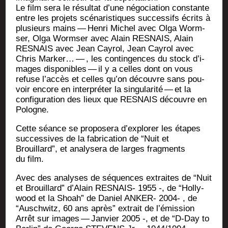
Le film sera le résul­tat d’une négo­cia­tion constante
entre les pro­jets scé­na­ris­tiques suc­ces­sifs écrits à
plu­sieurs mains — Hen­ri Michel avec Olga Worm­
ser, Olga Worm­ser avec Alain RESNAIS, Alain
RESNAIS avec Jean Cay­rol, Jean Cay­rol avec
Chris Mar­ker… — , les contin­gences du stock d’i­
mages dis­po­nibles — il y a celles dont on vous
refuse l’ac­cès et celles qu’on découvre sans pou­
voir encore en inter­pré­ter la sin­gu­la­ri­té — et la
confi­gu­ra­tion des lieux que RESNAIS découvre en
Pologne.
Cette séance se pro­po­se­ra d’ex­plo­rer les étapes
suc­ces­sives de la fabri­ca­tion de “Nuit et
Brouillard”, et ana­ly­se­ra de larges frag­ments
du film.
Avec des ana­lyses de séquences extraites de “Nuit
et Brouillard” d’A­lain RESNAIS- 1955 -, de “Hol­ly­
wood et la Shoah” de Daniel ANKER- 2004- , de
“Ausch­witz, 60 ans après” extrait de l’é­mis­sion
Arrêt sur images — Jan­vier 2005 -, et de “D‑Day to