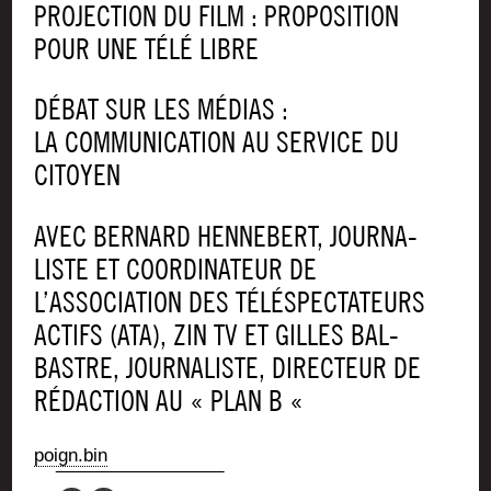
PRO­JEC­TION DU FILM : PRO­PO­SI­TION
POUR UNE TÉLÉ LIBRE
DÉBAT SUR LES MÉDIAS :
LA COM­MU­NI­CA­TION AU SER­VICE DU
CITOYEN
AVEC BER­NARD HEN­NE­BERT, JOUR­NA­
LISTE ET COOR­DI­NA­TEUR DE
L’ASSOCIATION DES TÉLÉ­SPEC­TA­TEURS
ACTIFS (ATA), ZIN TV ET GILLES BAL­
BASTRE, JOUR­NA­LISTE, DIREC­TEUR DE
RÉDAC­TION AU « PLAN B «
poign.bin