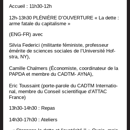
Accueil : 11h30-12h
12h-13h30 PLÉNIÈRE D’OUVERTURE « La dette :
arme fatale du capitalisme »
(ENG-FR) avec
Sil­via Fede­ri­ci (mili­tante fémi­niste, pro­fes­seur
émé­rite de sciences sociales de l’Université Hof­
stra, NY),
Camille Chal­mers (Éco­no­miste, coor­di­na­teur de la
PAPDA et membre du CADTM- AYNA),
Eric Tous­saint (porte-parole du CADTM Inter­na­tio­
nal, membre du Conseil scien­ti­fique d’ATTAC
France)
13h30-14h30 : Repas
14h30-17h30 : Ateliers