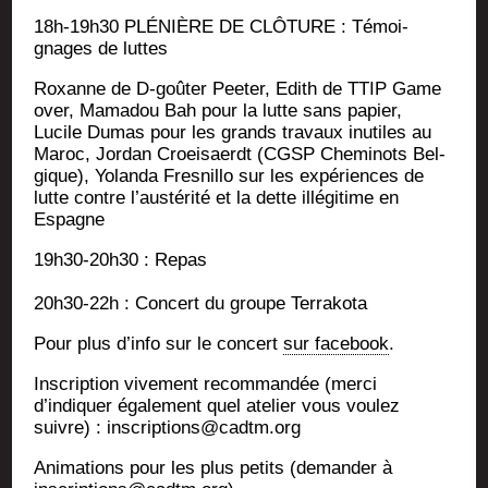
18h-19h30 PLÉNIÈRE DE CLÔTURE : Témoi­
gnages de luttes
Roxanne de D‑goûter Pee­ter, Edith de TTIP Game
over, Mama­dou Bah pour la lutte sans papier,
Lucile Dumas pour les grands tra­vaux inutiles au
Maroc, Jor­dan Croei­saerdt (CGSP Che­mi­nots Bel­
gique), Yolan­da Fres­nillo sur les expé­riences de
lutte contre l’austérité et la dette illé­gi­time en
Espagne
19h30-20h30 : Repas
20h30-22h : Concert du groupe Terrakota
Pour plus d’info sur le concert
sur face­book
.
Ins­crip­tion vive­ment recom­man­dée (mer­ci
d’indiquer éga­le­ment quel ate­lier vous vou­lez
suivre) : inscriptions@cadtm.org
Ani­ma­tions pour les plus petits (deman­der à