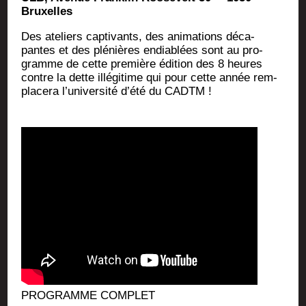
Bruxelles
Des ate­liers cap­ti­vants, des ani­ma­tions déca­
pantes et des plé­nières endia­blées sont au pro­
gramme de cette pre­mière édi­tion des 8 heures
contre la dette illé­gi­time qui pour cette année rem­
pla­ce­ra l’université d’été du CADTM !
PROGRAMME COMPLET