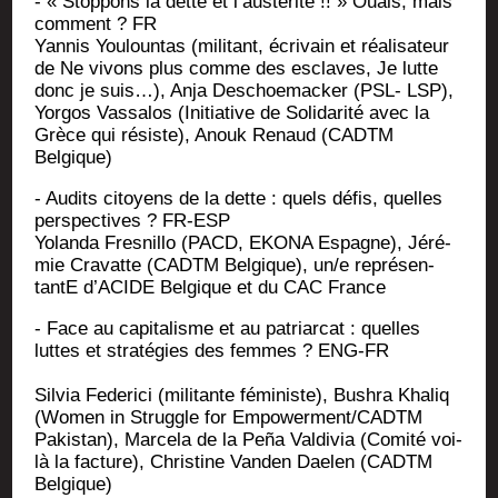
- « Stop­pons la dette et l’austérité !! » Ouais, mais
com­ment ? FR
Yan­nis You­loun­tas (mili­tant, écri­vain et réa­li­sa­teur
de Ne vivons plus comme des esclaves, Je lutte
donc je suis…), Anja Des­choe­ma­cker (PSL- LSP),
Yor­gos Vas­sa­los (Ini­tia­tive de Soli­da­ri­té avec la
Grèce qui résiste), Anouk Renaud (CADTM
Belgique)
- Audits citoyens de la dette : quels défis, quelles
pers­pec­tives ? FR-ESP
Yolan­da Fres­nillo (PACD, EKONA Espagne), Jéré­
mie Cra­vatte (CADTM Bel­gique), un/e repré­sen­
tantE d’ACIDE Bel­gique et du CAC France
- Face au capi­ta­lisme et au patriar­cat : quelles
luttes et stra­té­gies des femmes ? ENG-FR
Sil­via Fede­ri­ci (mili­tante fémi­niste), Bush­ra Kha­liq
(Women in Struggle for Empowerment/CADTM
Pakis­tan), Mar­ce­la de la Peña Val­di­via (Comi­té voi­
là la fac­ture), Chris­tine Van­den Dae­len (CADTM
Belgique)