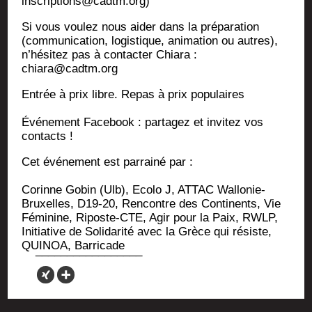
inscriptions@cadtm.org)
Si vous vou­lez nous aider dans la pré­pa­ra­tion
(com­mu­ni­ca­tion, logis­tique, ani­ma­tion ou autres),
n’hésitez pas à contac­ter Chia­ra :
chiara@cadtm.org
Entrée à prix libre. Repas à prix populaires
Évé­ne­ment Face­book : par­ta­gez et invi­tez vos
contacts !
Cet évé­ne­ment est par­rai­né par :
Corinne Gobin (Ulb), Eco­lo J, ATTAC Wal­lo­nie-
Bruxelles, D19-20, Ren­contre des Conti­nents, Vie
Fémi­nine, Riposte-CTE, Agir pour la Paix, RWLP,
Ini­tia­tive de Soli­da­ri­té avec la Grèce qui résiste,
QUINOA, Barricade