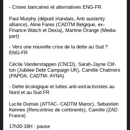
- Crises ban­caires et alter­na­tives ENG-FR
Paul Mur­phy (dépu­té irlan­dais, Anti aus­te­ri­ty
alliance), Aline Fares (CADTM Bel­gique, ex-
Finance Watch et Dexia), Mar­tine Orange (Media­
part)
- Vers une nou­velle crise de la dette au Sud ?
ENG-FR
Cécile Van­ders­tap­pen (CNCD), Sarah-Jayne Clif­
ton (Jubi­lee Debt Cam­pai­gn UK), Camille Chal­mers
(PAPDA, CADTM- AYNA)
- Dette éco­lo­gique et luttes anti-extrac­ti­vistes au
Nord et au Sud FR
Lucile Dumas (ATTAC- CADTM Maroc), Sebas­tien
Kennes (Ren­contres de conti­nents), Camille (ZAD
France)
17h30-18H : pause