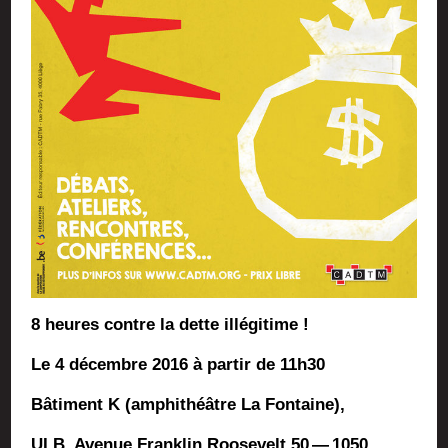
8 heures contre la dette illégitime !
Le 4 décembre 2016 à par­tir de 11h30
Bâti­ment K (amphi­théâtre La Fontaine),
ULB, Ave­nue Frank­lin Roo­se­velt 50 — 1050