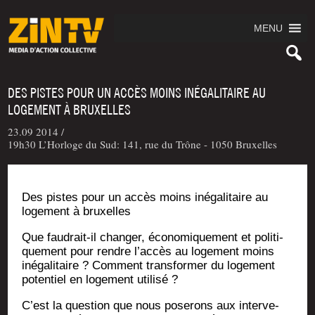
MENU
DES PISTES POUR UN ACCÈS MOINS INÉGALITAIRE AU
LOGEMENT À BRUXELLES
23.09 2014 /
19h30 L’Horloge du Sud: 141, rue du Trône - 1050 Bruxelles
Des pistes pour un accès moins inéga­li­taire au
loge­ment à bruxelles
Que fau­drait-il chan­ger, éco­no­mi­que­ment et poli­ti­
que­ment pour rendre l’accès au loge­ment moins
inéga­li­taire ? Com­ment trans­for­mer du loge­ment
poten­tiel en loge­ment utilisé ?
C’est la ques­tion que nous pose­rons aux inter­ve­