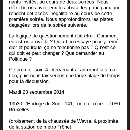
nants invi­tés, au cours de deux soi­rées. Nous
défri­che­rons avec eux les obs­tacles prin­ci­paux qui
rendent cet accès inéga­li­taire au cours de cette
pre­mière soi­rée. Nous appro­fon­di­rons les pistes
déga­gées lors de la soi­rée suivante.
La logique de ques­tion­ne­ment doit être : Com­ment
en est-on arri­vé là ? Qu’a‑t’on essayé pour y remé­
dier et pour­quoi ça ne fonc­tionne pas ? Qu’est ce
qui doit et peut chan­ger ? Que deman­der au
Politique ?
Ce pre­mier soir, 4 inter­ve­nants cadre­ront la situa­
tion, puis nous lais­se­rons une large plage de temps
pour la discussion.
Mar­di 23 sep­tembre 2014
19h30 L’Horloge du Sud : 141, rue du Trône — 1050
Bruxelles
(croi­se­ment de la chaus­sée de Wavre, à proxi­mi­té
de la sta­tion de mé­tro Trône)