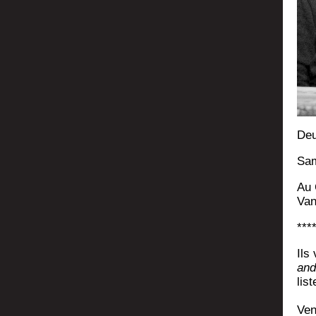
Deu
Sam
Au 
Van
***
Ils 
and 
list
Ven