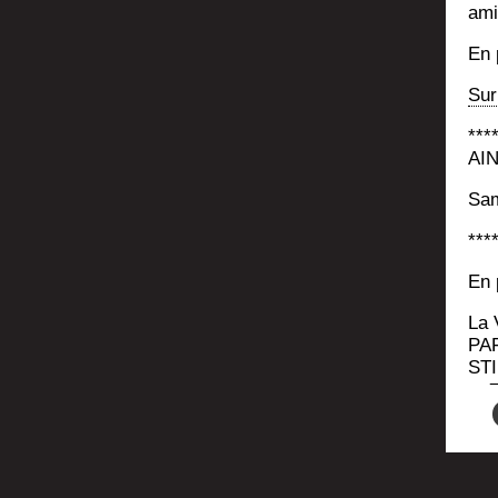
ami
En 
Sur
***
AI
Sam
***
En p
La 
PAF
STI