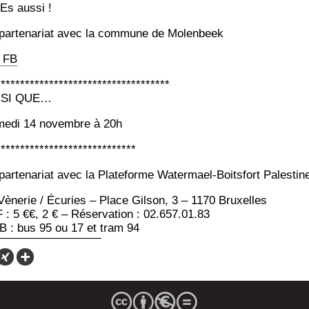
Es aussi !
par­te­na­riat avec la com­mune de Molenbeek
 FB
************************************
NSI QUE…
e­di 14 novembre à 20h
*****************************
ar­te­na­riat avec la Pla­te­forme Water­mael-Boits­fort Palestin
Vène­rie / Écu­ries – Place Gil­son, 3 – 1170 Bruxelles
 : 5 €€, 2 € – Réser­va­tion : 02.657.01.83
B : bus 95 ou 17 et tram 94