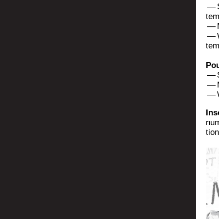
— S
tem
— M
— W
tem
Pou
— S
— M
— W
Ins­
num
tion