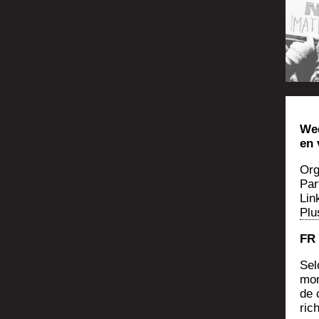
Wee
en 
Orga
Par
Lin
Plus
FR 
Sel
mon
de 
ric