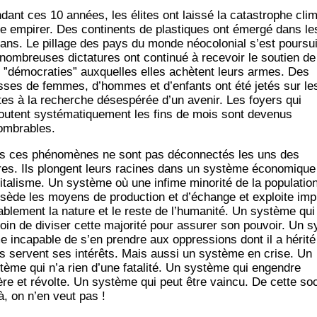
­dant ces 10 années, les élites ont lais­sé la catas­trophe cli­
ue empi­rer. Des conti­nents de plas­tiques ont émer­gé dans le
ans. Le pillage des pays du monde néo­co­lo­nial s’est pour­sui­
nom­breuses dic­ta­tures ont conti­nué à rece­voir le sou­tien de
 ”démo­cra­ties” aux­quelles elles achètent leurs armes. Des
ses de femmes, d’hommes et d’en­fants ont été jetés sur le
tes à la recherche déses­pé­rée d’un ave­nir. Les foyers qui
outent sys­té­ma­ti­que­ment les fins de mois sont deve­nus
ombrables.
s ces phé­no­mènes ne sont pas décon­nec­tés les uns des
res. Ils plongent leurs racines dans un sys­tème éco­no­mique 
­ta­lisme. Un sys­tème où une infime mino­ri­té de la popu­la­tio
­sède les moyens de pro­duc­tion et d’é­change et exploite imp
a­ble­ment la nature et le reste de l’hu­ma­ni­té. Un sys­tème qui
oin de divi­ser cette majo­ri­té pour assu­rer son pou­voir. Un s
e inca­pable de s’en prendre aux oppres­sions dont il a héri­té
es servent ses inté­rêts. Mais aus­si un sys­tème en crise. Un
­tème qui n’a rien d’une fata­li­té. Un sys­tème qui engendre
ère et révolte. Un sys­tème qui peut être vain­cu. De cette so
là, on n’en veut pas !