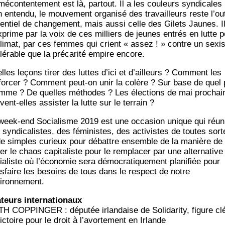
écon­ten­te­ment est là, par­tout. Il a les cou­leurs syn­di­cales
 enten­du, le mou­ve­ment orga­ni­sé des tra­vailleurs reste l’ou­t
en­tiel de chan­ge­ment, mais aus­si celle des Gilets Jaunes. I
x­prime par la voix de ces mil­liers de jeunes entrés en lutte 
cli­mat, par ces femmes qui crient « assez ! » contre un sex
­lé­rable que la pré­ca­ri­té empire encore.
lles leçons tirer des luttes d’i­ci et d’ailleurs ? Com­ment les
­for­cer ? Com­ment peut-on unir la colère ? Sur base de quel 
mme ? De quelles méthodes ? Les élec­tions de mai pro­chai
ent-elles assis­ter la lutte sur le terrain ?
week-end Socia­lisme 2019 est une occa­sion unique qui réun
 syn­di­ca­listes, des fémi­nistes, des acti­vistes de toutes sort
de simples curieux pour débattre ensemble de la manière de
er le chaos capi­ta­liste pour le rem­pla­cer par une alter­na­tive
a­liste où l’é­co­no­mie sera démo­cra­ti­que­ment pla­ni­fiée pour
is­faire les besoins de tous dans le res­pect de notre
ironnement.
­teurs internationaux
H COPPINGER : dépu­tée irlan­daise de Soli­da­ri­ty, figure cl
vic­toire pour le droit à l’avortement en Irlande