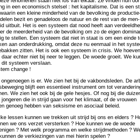
deze feno­me­nen staan niet los van elkaar. Ze vin­den hun oor
ng in een eco­no­misch stel­sel : het kapi­ta­lisme. Dat is een st
 waa­rin een kleine min­de­rheid van de bevol­king de pro­duc­tie
­de­len bezit en gena­de­loos de natuur en de rest van de men­
id uit­buit. Het is een sys­teem dat nood heeft aan ver­deeld­he
er de meer­de­rheid van de bevol­king om zo de eigen domi­nan
­lig te stel­len. Een sys­teem dat niet in staat is om een einde t
en aan onder­druk­king, omdat deze nu een­maal in het sys­t
e­bak­ken zit­ten. Het is ook een sys­teem in cri­sis. We hoe­ve
 daar ech­ter niet bij neer te leg­gen. De woede groeit. We ku
 dit sys­teem verslaan.
­tem change !
 onge­noe­gen is er. We zien het bij de vak­bond­sle­den. De ar
­be­we­ging bli­jft een essen­tieel ins­tru­ment om tot veran­de­rin
en. We zien het ook bij de gele hesjes. Of nog bij die dui­ze
jon­ge­ren die in stri­jd gaan voor het kli­maat, of de vrou­wen
en genoeg heb­ben van sek­sisme en aso­ciaal beleid.
ke les­sen kun­nen we trek­ken uit stri­jd bij ons en elders ? H
­nen we ons ver­zet vers­ter­ken ? Hoe kun­nen we de woede
e­ni­gen ? Met welk pro­gram­ma en welke stri­jd­me­tho­den ? W
 kun­nen de ver­kie­zin­gen van mei hie­rin spelen ?