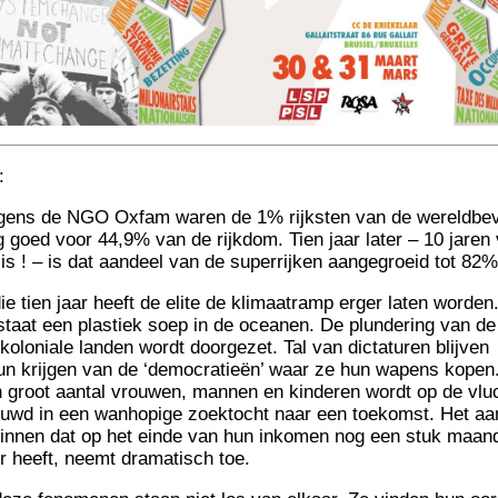
:
­gens de NGO Oxfam waren de 1% rijks­ten van de wereld­be­v
g goed voor 44,9% van de rijk­dom. Tien jaar later – 10 jaren
sis ! – is dat aan­deel van de super­rij­ken aan­ge­groeid tot 82
die tien jaar heeft de elite de kli­maa­tramp erger laten wor­den
s­taat een plas­tiek soep in de ocea­nen. De plun­de­ring van de
ko­lo­niale lan­den wordt door­ge­zet. Tal van dic­ta­tu­ren bli­j­ven
un kri­j­gen van de ‘demo­cra­tieën’ waar ze hun wapens kopen
 groot aan­tal vrou­wen, man­nen en kin­de­ren wordt op de vlu
uwd in een wan­ho­pige zoek­tocht naar een toe­kom­st. Het aan
in­nen dat op het einde van hun inko­men nog een stuk maan
r heeft, neemt dra­ma­tisch toe.