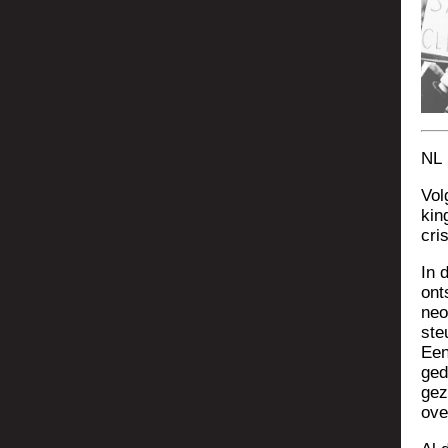
NL 
Vol
kin
cri­
In 
ont
neo­
ste
Een
ged
gez
ove