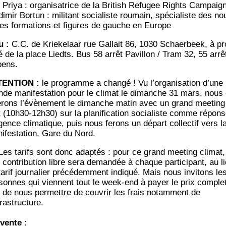
i Priya : orga­ni­sa­trice de la Bri­tish Refu­gee Rights Campaig
di­mir Bor­tun : mili­tant socia­liste rou­main, spé­cia­liste des no
les for­ma­tions et figures de gauche en Europe
u :
C.C. de Krie­ke­laar rue Gal­lait 86, 1030 Schaer­beek, à pr
té de la place Liedts. Bus 58 arrêt Pavillon / Tram 32, 55 arrê
bens.
TENTION :
le pro­gramme a chan­gé ! Vu l’organisation d’une
nde mani­fes­ta­tion pour le cli­mat le dimanche 31 mars, nous 
re­rons l’évènement le dimanche matin avec un grand mee­ting 
 (10h30-12h30) sur la pla­ni­fi­ca­tion socia­liste comme répon
gence cli­ma­tique, puis nous ferons un départ col­lec­tif vers l
i­fes­ta­tion, Gare du Nord.
Les tarifs sont donc adap­tés : pour ce grand mee­ting cli­mat,
contri­bu­tion libre sera deman­dée à chaque par­ti­ci­pant, au l
arif jour­na­lier pré­cé­dem­ment indi­qué. Mais nous invi­tons le
­sonnes qui viennent tout le week-end à payer le prix com­plet
n de nous per­mettre de cou­vrir les frais notam­ment de
frastructure.
vente :