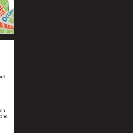
ief
ion
 ans