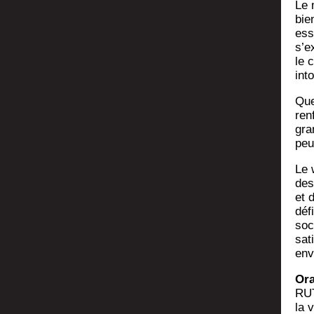
Le m
bien
ess
s’e
le 
into
Que
ren
gra
peuv
Le 
des
et 
défi
soci
sat
env
Ora
RUT
la 