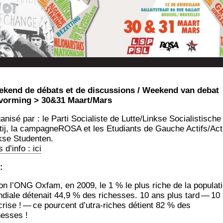
­kend de débats et de dis­cus­sions / Wee­kend van debat
vor­ming > 30&31 Maart/Mars
­ni­sé par : le Par­ti Socia­liste de Lutte/Linkse Socia­lis­tische
­tij, la cam­pa­gne­RO­SA et les Etu­diants de Gauche Actifs/Act
kse Studenten.
 d’in­fo : ici
:
on l’ONG Oxfam, en 2009, le 1 % le plus riche de la popu­la­t
­diale déte­nait 44,9 % des richesses. 10 ans plus tard — 10
crise ! — ce pourcent d’u­tra-riches détient 82 % des
hesses !