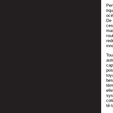
Pen
tiq
océ
De 
ces
mas
rou
red
inn
Tou
aut
capi
pos
toy
bes
tèm
ell
sys
col
té-