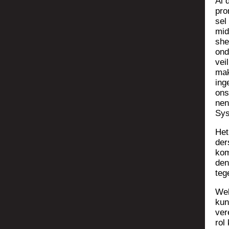
Al 
pro
sel
mid
she
ond
vei
mak
ing
ons
nen
Sys
Het
ders
kom
den 
teg
Wel
kun
ver
rol