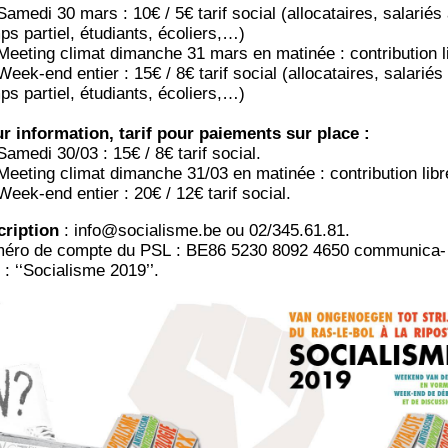
ame­di 30 mars : 10€ / 5€ tarif social (allo­ca­taires, sala­riés
ps par­tiel, étu­diants, écoliers,…)
ee­ting cli­mat dimanche 31 mars en mati­née : contri­bu­tion l
eek-end entier : 15€ / 8€ tarif social (allo­ca­taires, sala­riés
ps par­tiel, étu­diants, écoliers,…)
r infor­ma­tion, tarif pour paie­ments sur place :
ame­di 30/03 : 15€ / 8€ tarif social.
ee­ting cli­mat dimanche 31/03 en mati­née : contri­bu­tion libr
eek-end entier : 20€ / 12€ tarif social.
crip­tion
: info@socialisme.be ou 02/345.61.81.
é­ro de compte du PSL : BE86 5230 8092 4650 com­mu­ni­ca­
 : ‘‘Socia­lisme 2019’’.