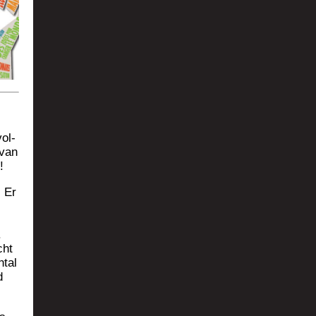
ol­
 van
%!
. Er
.
cht
­tal
d