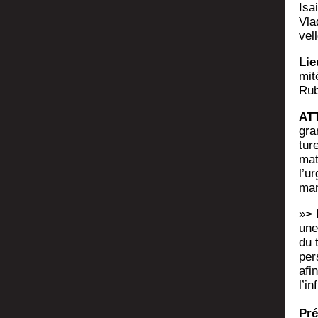
Isa
Vla­
vel
Lie
mi­
Ru
AT
gra
tu­
mat
l’ur
man
»> 
une 
du t
per
afi
l’in
Pré