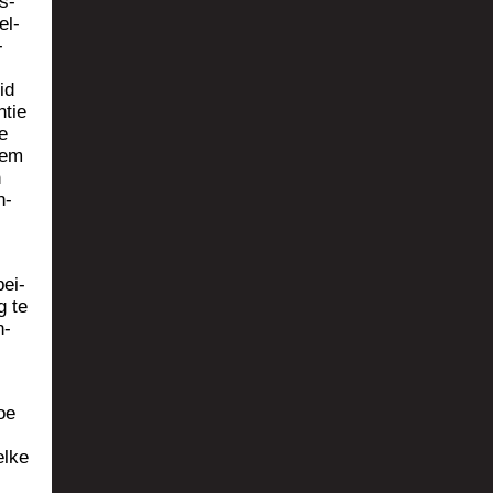
s­
el­
­
id
­tie
e
eem
n
n­
bei­
g te
n­
oe
elke