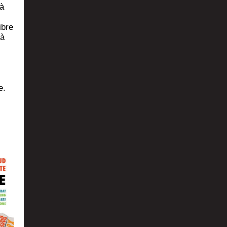
 à
ibre
 à
e.