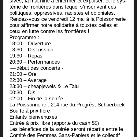
sives, la machine à enfer­mer et expul­ser, et le sys­
tème de fron­tières dans lequel s’inscrivent ces
poli­tiques, oppres­sives, racistes et coloniales.
Ren­dez-vous ce ven­dre­di 12 mai à la Pois­son­ne­rie
pour affir­mer notre soli­da­ri­té à touxtes celles et
ceux en lutte contre les frontières !
Pro­gramme :
18:00 – Ouverture
18:30 – Discussion
19:30 – Repas
20:30 – Performances
— début des concerts -
21:00 – Orel
22:30 – Average
23:30 – cheap­je­wels & Le Talu
00:30 – Djs
02:00 – Fin de la soirée
La Pois­son­ne­rie : 214 rue du Pro­grès, Schaerbeek
Bouffe à prix libre
Enfants bien­ve­nuxes
Entrée à prix libre (apporte du cash $$)
Les béné­fices de la soi­rée seront répar­tis entre le
Comi­té des Femmes Sans-Papiers et le col­lec­tif