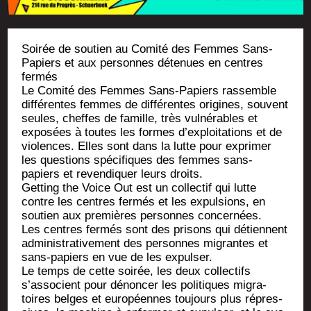
Soi­rée de sou­tien au Comi­té des Femmes Sans-
Papiers et aux per­sonnes déte­nues en centres
fermés
Le Comi­té des Femmes Sans-Papiers ras­semble
dif­fé­rentes femmes de dif­fé­rentes ori­gines, sou­vent
seules, cheffes de famille, très vul­né­rables et
expo­sées à toutes les formes d’ex­ploi­ta­tions et de
vio­lences. Elles sont dans la lutte pour expri­mer
les ques­tions spé­ci­fiques des femmes sans-
papiers et reven­di­quer leurs droits.
Get­ting the Voice Out est un col­lec­tif qui lutte
contre les centres fer­més et les expul­sions, en
sou­tien aux pre­mières per­sonnes concernées.
Les centres fer­més sont des pri­sons qui détiennent
admi­nis­tra­ti­ve­ment des per­sonnes migrantes et
sans-papiers en vue de les expulser.
Le temps de cette soi­rée, les deux col­lec­tifs
s’associent pour dénon­cer les poli­tiques migra­
toires belges et euro­péennes tou­jours plus répres­