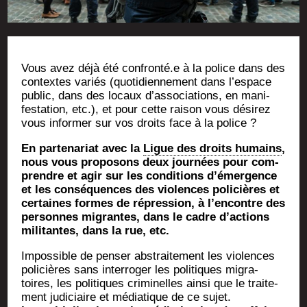
Vous avez déjà été confronté.e à la police dans des
contextes variés (quo­ti­dien­ne­ment dans l’espace
public, dans des locaux d’associations, en mani­
fes­ta­tion, etc.), et pour cette rai­son vous dési­rez
vous infor­mer sur vos droits face à la police ?
En par­te­na­riat avec la
Ligue des droits humains
,
nous vous pro­po­sons deux jour­nées pour com­
prendre et agir sur les condi­tions d’émergence
et les consé­quences des vio­lences poli­cières et
cer­taines formes de répres­sion, à l’encontre des
per­sonnes migrantes, dans le cadre d’actions
mili­tantes, dans la rue, etc.
Impos­sible de pen­ser abs­trai­te­ment les vio­lences
poli­cières sans inter­ro­ger les poli­tiques migra­
toires, les poli­tiques cri­mi­nelles ain­si que le trai­te­
ment judi­ciaire et média­tique de ce sujet.