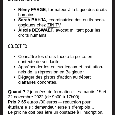
Rémy FARGE
, for­ma­teur à la
Ligue des droits
humains
Sarah BAHJA
, coor­di­na­trice des outils péda­
go­giques chez
ZIN TV
Alexis DESWAEF
, avo­cat mili­tant pour les
droits humains
OBJECTIFS
Connaître les droits face à la police en
contexte de solidarité ;
Appré­hen­der les enjeux légaux et ins­ti­tu­tion­
nels de la répres­sion en Belgique ;
Déga­ger des pistes d’action au départ
d’affaires concrètes.
Quand ?
2 jour­nées de for­ma­tion : les mar­dis 15 et
22 novembre 2022 (de 9h00 à 17h00)
Prix ?
65 euros /30 euros — réduc­tion pour
étudiant·e·s ; demandeur·euse·s d’emplois…
Le prix ne doit pas être un obs­tacle à l’inscription,