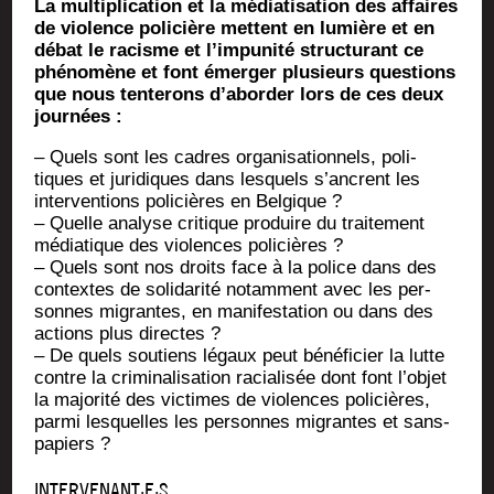
La mul­ti­pli­ca­tion et la média­ti­sa­tion des affaires
de vio­lence poli­cière mettent en lumière et en
débat le racisme et l’impunité struc­tu­rant ce
phé­no­mène et font émer­ger plu­sieurs ques­tions
que nous ten­te­rons d’aborder lors de ces deux
journées :
– Quels sont les cadres orga­ni­sa­tion­nels, poli­
tiques et juri­diques dans les­quels s’ancrent les
inter­ven­tions poli­cières en Bel­gique ?
– Quelle ana­lyse cri­tique pro­duire du trai­te­ment
média­tique des vio­lences poli­cières ?
– Quels sont nos droits face à la police dans des
contextes de soli­da­ri­té notam­ment avec les per­
sonnes migrantes, en mani­fes­ta­tion ou dans des
actions plus directes ?
– De quels sou­tiens légaux peut béné­fi­cier la lutte
contre la cri­mi­na­li­sa­tion racia­li­sée dont font l’objet
la majo­ri­té des vic­times de vio­lences poli­cières,
par­mi les­quelles les per­sonnes migrantes et sans-
papiers ?
INTERVENANT·E·S