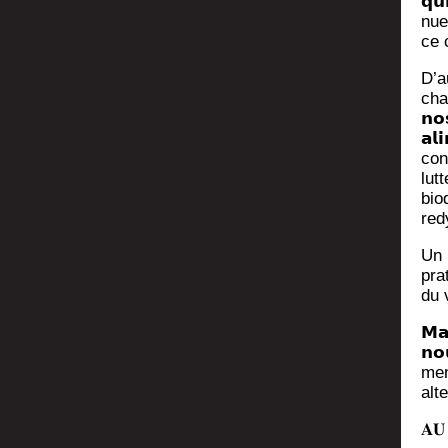
𝗾𝘂
nuen
ce 
D’au
chan
𝗻𝗼
𝗮𝗹
con­
lut­
bio
red
Un 
pra
du 
𝗠𝗮
𝗻
men
alt
𝐀𝐔