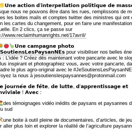
𝗨𝗻𝗲 𝗮𝗰𝘁𝗶𝗼𝗻 𝗱’𝗶𝗻𝘁𝗲𝗿𝗽𝗲𝗹𝗹𝗮𝘁𝗶𝗼𝗻 𝗽𝗼𝗹𝗶𝘁𝗶𝗾𝘂𝗲 𝗱𝗲 𝗺𝗮𝘀𝘀
sque nous ne pou­vons être dans les rues, rem­plis­sons de m
es les boites mails et comptes twit­ter des ministres qui ont
n les cartes du chan­ge­ment, pour en faire une mani­fes­ta­tion
­tuelle. En 2 clics, ça se passe sur
p://www.reclaimhumanrights.net/17avril/
𝗨𝗻𝗲 𝗰𝗮𝗺𝗽𝗮𝗴𝗻𝗲 𝗽𝗵𝗼𝘁𝗼
𝗦𝗼𝘂𝘁𝗶𝗲𝗻𝘀𝗟𝗲𝘀𝗣𝗮𝘆𝘀𝗮𝗻𝗡𝗘𝘀
pour visi­bi­li­ser nos belles éne
s : L’i­dée ? Créez dés main­te­nant votre pan­carte avec le slo
plus ins­pi­rant et pho­to­gra­phiez vous, avec votre pan­carte, d
cadre le plus agro-ori­gi­nal avec le #JeSou­tiens­Les­Pay­sanNE
oyez la nous à jesoutienslespaysannes@protonmail.com
 𝗷𝗼𝘂𝗿𝗻𝗲́𝗲 𝗱𝗲 𝗳𝗲̂𝘁𝗲, 𝗱𝗲 𝗹𝘂𝘁𝘁𝗲, 𝗱’𝗮𝗽𝗽𝗿𝗲𝗻𝘁𝗶𝘀𝘀𝗮𝗴𝗲 𝗲𝘁
𝘃𝗶𝘃𝗶𝗮𝗹𝗲 ! 𝗔𝘃𝗲𝗰 :
des témoi­gnages vidéo inédits de pay­sans et pay­sannes d’i
du sud
une boite à outil pleine de docu­men­taires, d’ar­ticles, de je
 aller plus loin et explo­rer la réa­li­té de l’a­gri­cul­ture paysan