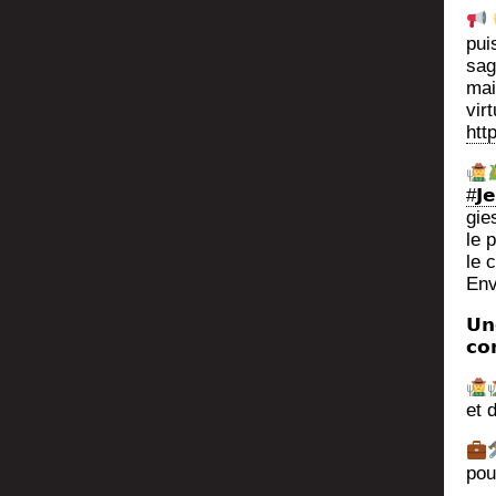
pui
sag
mai
vir
htt
#𝗝
gie
le 
le 
Env
𝗨𝗻
𝗰𝗼
et 
pour