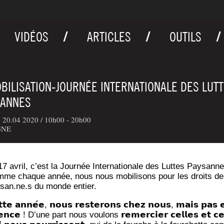
VIDÉOS
ARTICLES
OUTILS
BILISATION-JOURNÉE INTERNATIONALE DES LUT
SANNES
> 20.04 2020 /
10h00 - 20h00
GNE
17 avril, c’est la Jour­née Inter­na­tio­nale des Luttes Pay­sanne
6212/?
me chaque année, nous nous mobi­li­sons pour les droits de
85303736
san.ne.s du monde entier.
𝘁𝗲 𝗮𝗻𝗻𝗲́𝗲, 𝗻𝗼𝘂𝘀 𝗿𝗲𝘀𝘁𝗲𝗿𝗼𝗻𝘀 𝗰𝗵𝗲𝘇 𝗻𝗼𝘂𝘀, 𝗺𝗮𝗶𝘀 𝗽𝗮𝘀 
𝗹𝗲𝗻𝗰𝗲 ! D’une part nous vou­lons 𝗿𝗲𝗺𝗲𝗿𝗰𝗶𝗲𝗿 𝗰𝗲𝗹𝗹𝗲𝘀 𝗲𝘁 𝗰