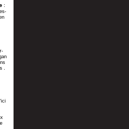
𝗲 :
es­
 en
r­
­gan
ans
s .
­ci
ux
ne