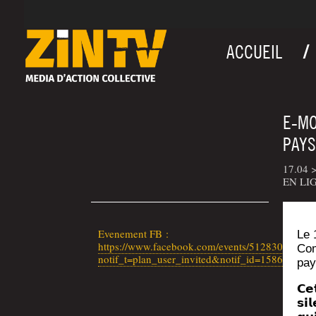
ACCUEIL
E‑MO
PAY
17.04 
EN LI
Eve­ne­ment FB :
Le 
https://www.facebook.com/events/51283083631
Com
notif_t=plan_user_invited&notif_id=15868645
pay
𝗖𝗲
𝘀𝗶