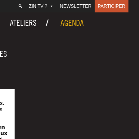
ZIN TV ?
NEWSLETTER
PARTICIPER
ATELIERS
AGENDA
TES
s.
s
𝗻
𝘂𝘅