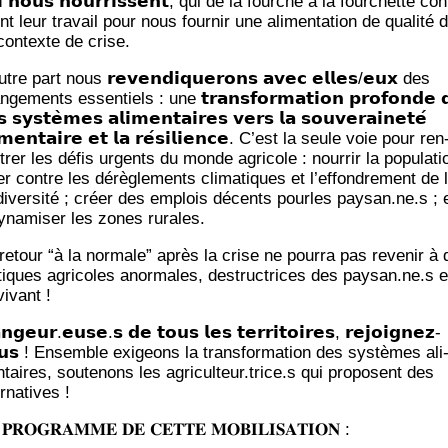
𝗶 𝗻𝗼𝘂𝘀 𝗻𝗼𝘂𝗿𝗿𝗶𝘀𝘀𝗲𝗻𝘁, qui de la fourche à la four­chette con
t leur tra­vail pour nous four­nir une ali­men­ta­tion de qua­li­té
contexte de crise.
tre part nous 𝗿𝗲𝘃𝗲𝗻𝗱𝗶𝗾𝘂𝗲𝗿𝗼𝗻𝘀 𝗮𝘃𝗲𝗰 𝗲𝗹𝗹𝗲𝘀/𝗲𝘂𝘅 des
­ge­ments essen­tiels : une 𝘁𝗿𝗮𝗻𝘀𝗳𝗼𝗿𝗺𝗮𝘁𝗶𝗼𝗻 𝗽𝗿𝗼𝗳𝗼𝗻𝗱𝗲 
 𝘀𝘆𝘀𝘁𝗲̀𝗺𝗲𝘀 𝗮𝗹𝗶𝗺𝗲𝗻𝘁𝗮𝗶𝗿𝗲𝘀 𝘃𝗲𝗿𝘀 𝗹𝗮 𝘀𝗼𝘂𝘃𝗲𝗿𝗮𝗶𝗻𝗲𝘁𝗲́
𝗶𝗺𝗲𝗻𝘁𝗮𝗶𝗿𝗲 𝗲𝘁 𝗹𝗮 𝗿𝗲́𝘀𝗶𝗹𝗶𝗲𝗻𝗰𝗲. C’est la seule voie pour ren
trer les défis urgents du monde agri­cole : nour­rir la popu­la­ti
ter contre les dérè­gle­ments cli­ma­tiques et l’ef­fon­dre­ment de 
­di­ver­si­té ; créer des emplois décents pourles paysan.ne.s ; 
y­na­mi­ser les zones rurales.
retour “à la nor­male” après la crise ne pour­ra pas reve­nir à
­tiques agri­coles anor­males, des­truc­trices des paysan.ne.s e
vivant !
𝗴𝗲𝘂𝗿.𝗲𝘂𝘀𝗲.𝘀 𝗱𝗲 𝘁𝗼𝘂𝘀 𝗹𝗲𝘀 𝘁𝗲𝗿𝗿𝗶𝘁𝗼𝗶𝗿𝗲𝘀, 𝗿𝗲𝗷𝗼𝗶𝗴𝗻𝗲𝘇-
𝘂𝘀 ! Ensemble exi­geons la trans­for­ma­tion des sys­tèmes ali
­taires, sou­te­nons les agriculteur.trice.s qui pro­posent des
ernatives !
 𝐏𝐑𝐎𝐆𝐑𝐀𝐌𝐌𝐄 𝐃𝐄 𝐂𝐄𝐓𝐓𝐄 𝐌𝐎𝐁𝐈𝐋𝐈𝐒𝐀𝐓𝐈𝐎𝐍 :