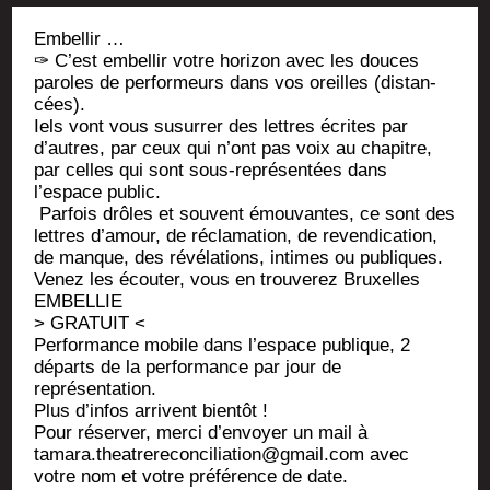
Embel­lir …
✑ C’est embel­lir votre hori­zon avec les douces
paroles de per­for­meurs dans vos oreilles (dis­tan­
cées).
Iels vont vous susur­rer des lettres écrites par
d’autres, par ceux qui n’ont pas voix au cha­pitre,
par celles qui sont sous-repré­sen­tées dans
l’espace public.
Par­fois drôles et sou­vent émou­vantes, ce sont des
lettres d’amour, de récla­ma­tion, de reven­di­ca­tion,
de manque, des révé­la­tions, intimes ou publiques.
Venez les écou­ter, vous en trou­ve­rez Bruxelles
EMBELLIE
> GRATUIT <
Per­for­mance mobile dans l’es­pace publique, 2
départs de la per­for­mance par jour de
représentation.
Plus d’in­fos arrivent bientôt !
Pour réser­ver, mer­ci d’en­voyer un mail à
tamara.theatrereconciliation@gmail.com avec
votre nom et votre pré­fé­rence de date.