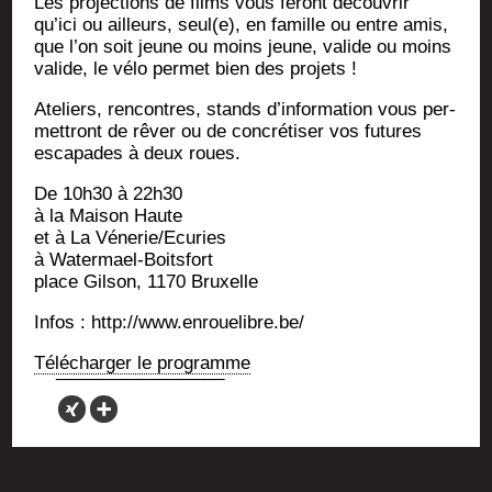
Les pro­jec­tions de films vous feront décou­vrir
qu’ici ou ailleurs, seul(e), en famille ou entre amis,
que l’on soit jeune ou moins jeune, valide ou moins
valide, le vélo per­met bien des projets !
Ate­liers, ren­contres, stands d’information vous per­
met­tront de rêver ou de concré­ti­ser vos futures
esca­pades à deux roues.
De 10h30 à 22h30
à la Mai­son Haute
et à La Vénerie/Ecuries
à Watermael-Boitsfort
place Gil­son, 1170 Bruxelle
Infos : http://www.enrouelibre.be/
Télé­char­ger le programme