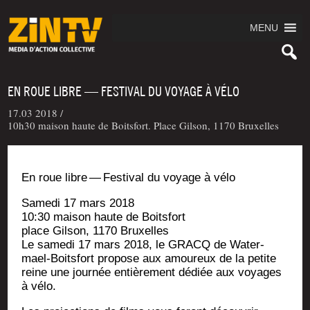
MENU
EN ROUE LIBRE — FESTIVAL DU VOYAGE À VÉLO
17.03 2018 /
10h30 maison haute de Boitsfort. Place Gilson, 1170 Bruxelles
En roue libre — Fes­ti­val du voyage à vélo
Same­di 17 mars 2018
10:30 mai­son haute de Boitsfort
place Gil­son, 1170 Bruxelles
Le same­di 17 mars 2018, le GRACQ de Water­
mael-Boits­fort pro­pose aux amou­reux de la petite
reine une jour­née entiè­re­ment dédiée aux voyages
à vélo.