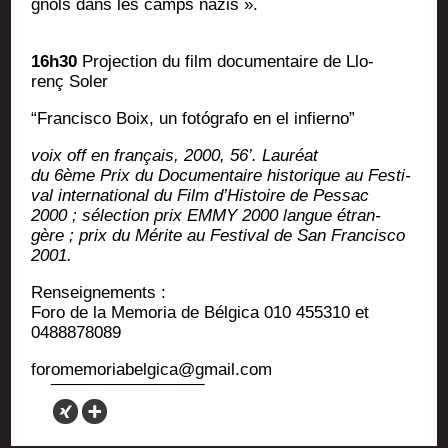
gnols dans les camps nazis ».
16h30
Pro­jec­tion du film docu­men­taire de Llo­
renç Soler
“Fran­cis­co Boix, un fotó­gra­fo en el infierno”
voix off en fran­çais, 2000, 56’. Lauréat
du 6ème Prix du Docu­men­taire his­to­rique au Fes­ti­
val inter­na­tio­nal du Film d’Histoire de Pes­sac
2000 ; sélec­tion prix EMMY 2000 langue étran­
gère ; prix du Mérite au Fes­ti­val de San Fran­cis­co
2001.
Ren­sei­gne­ments :
Foro de la Memo­ria de Bél­gi­ca 010 455310 et
0488878089
foromemoriabelgica@gmail.com