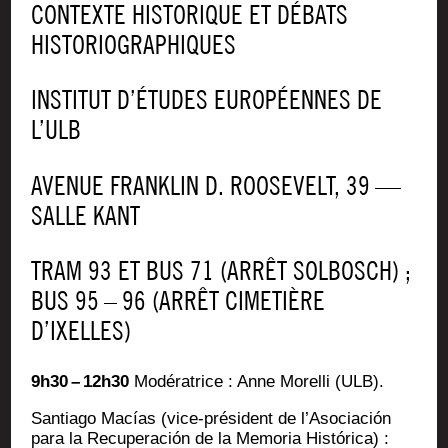
CONTEXTE HIS­TO­RIQUE ET DÉBATS
HISTORIOGRAPHIQUES
INSTITUT D’ÉTUDES EUROPÉENNES DE
L’ULB
AVE­NUE FRANK­LIN D. ROO­SE­VELT, 39 —
SALLE KANT
TRAM 93 ET BUS 71 (ARRÊT SOL­BOSCH) ;
BUS 95 – 96 (ARRÊT CIME­TIÈRE
D’IXELLES)
9h30 – 12h30
Modé­ra­trice : Anne Morel­li (ULB).
San­tia­go Macías (vice-pré­sident de l’Asociación
para la Recu­pe­ra­ción de la Memo­ria Histó­ri­ca) :