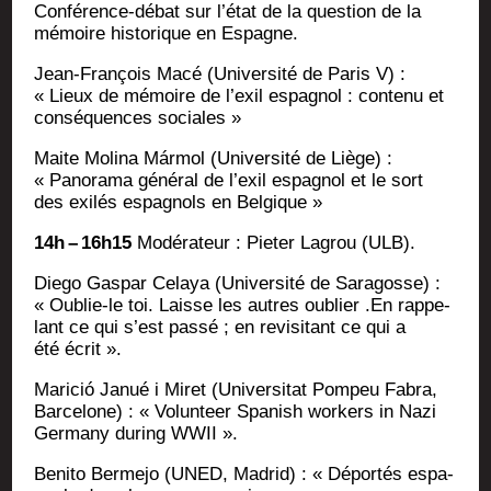
Confé­rence-débat sur l’état de la ques­tion de la
mémoire his­to­rique en Espagne.
Jean-Fran­çois Macé (Uni­ver­si­té de Paris V) :
« Lieux de mémoire de l’exil espa­gnol : conte­nu et
consé­quences sociales »
Maite Moli­na Már­mol (Uni­ver­si­té de Liège) :
« Pano­ra­ma géné­ral de l’exil espa­gnol et le sort
des exi­lés espa­gnols en Belgique »
14h – 16h15
Modé­ra­teur : Pie­ter Lagrou (ULB).
Die­go Gas­par Celaya (Uni­ver­si­té de Sara­gosse) :
« Oublie-le toi. Laisse les autres oublier .En rap­pe­
lant ce qui s’est pas­sé ; en revi­si­tant ce qui a
été écrit ».
Mari­ció Janué i Miret (Uni­ver­si­tat Pom­peu Fabra,
Bar­ce­lone) : « Volun­teer Spa­nish wor­kers in Nazi
Ger­ma­ny during WWII ».
Beni­to Ber­me­jo (UNED, Madrid) : « Dépor­tés espa­