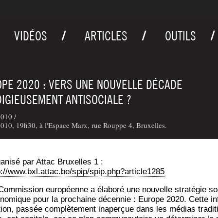
VIDÉOS
ARTICLES
OUTILS
PE 2020 : VERS UNE NOUVELLE DÉCADE
IGIEUSEMENT ANTISOCIALE ?
010 /
010, 19h30, à l'Espace Marx, rue Rouppe 4, Bruxelles.
a­ni­sé par Attac Bruxelles 1 :
p://www.bxl.attac.be/spip/spip.php?article1285
Com­mis­sion euro­péenne a éla­bo­ré une nou­velle stra­té­gie so
­no­mique pour la pro­chaine décen­nie : Europe 2020. Cette in
tion, pas­sée com­plè­te­ment inaper­çue dans les médias tra­di­t