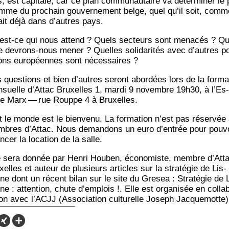
s, est capi­tale, car ce plan com­mu­nau­taire va déter­mi­ner le 
mme du pro­chain gou­ver­ne­ment belge, quel qu’il soit, comme
fait déjà dans d’autres pays.
est-ce qui nous attend ? Quels sec­teurs sont mena­cés ? Qu
te devrons-nous mener ? Quelles soli­da­ri­tés avec d’autres p
tions euro­péennes sont nécessaires ?
 ques­tions et bien d’autres seront abor­dées lors de la for­ma­
­suelle d’At­tac Bruxelles 1, mar­di 9 novembre 19h30, à l’Es­
e Marx — rue Rouppe 4 à Bruxelles.
t le monde est le bien­ve­nu. La for­ma­tion n’est pas réser­vée
bres d’At­tac. Nous deman­dons un euro d’en­trée pour pou­v
n­cer la loca­tion de la salle.
e sera don­née par Hen­ri Hou­ben, éco­no­miste, membre d’At­t
elles et auteur de plu­sieurs articles sur la stra­té­gie de Lis­
ne dont un récent bilan sur le site du Gre­sea : Stra­té­gie de 
e : atten­tion, chute d’emplois !. Elle est orga­ni­sée en col­la­
tion avec l’AC­JJ (Asso­cia­tion cultu­relle Joseph Jacquemotte