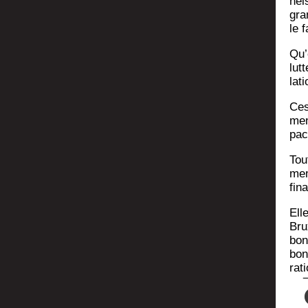
nel
gra
le 
Qu’
lut
la­
Ces
men
pac
Tou
mem
fina
Ell
Brux
bon
bonn
ra­