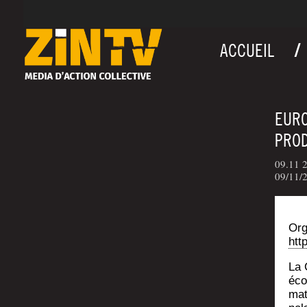
ACCUEIL
EURO
PROD
09.11 2
09/11/2
Org
htt
La 
éco
ma­