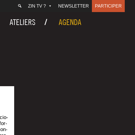
ZIN TV ?
NEWSLETTER
PARTICIPER
ATELIERS
AGENDA
cio-
for­
ion­