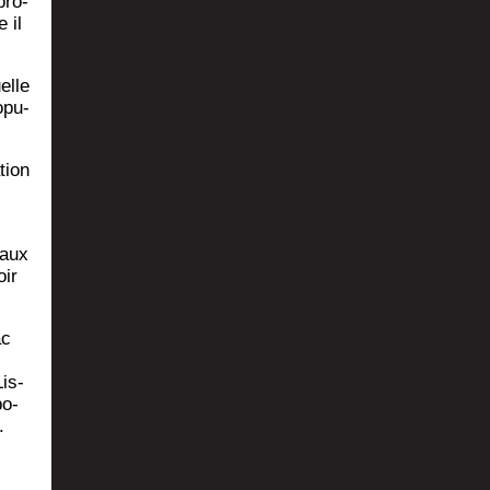
pro­
 il
elle
opu­
tion
 aux
oir
ac
Lis­
bo­
).