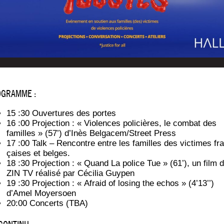
GRAMME :
15 :30 Ouver­tures des portes
16 :00 Pro­jec­tion : « Vio­lences poli­cières, le com­bat des
familles » (57’) d’Inès Belgacem/Street Press
17 :00 Talk – Ren­contre entre les familles des vic­times fr
çaises et belges.
18 :30 Pro­jec­tion : « Quand La police Tue » (61’), un film 
ZIN TV réa­li­sé par Céci­lia Guypen
19 :30 Pro­jec­tion : « Afraid of losing the echos » (4’13’’)
d’Amel Moyersoen
20:00 Concerts (TBA)