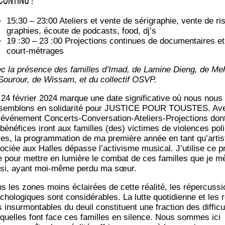
CONTINU :
15:30 – 23:00 Ate­liers et vente de séri­gra­phie, vente de ri
gra­phies, écoute de pod­casts, food, dj’s
19 :30 – 23 :00 Pro­jec­tions conti­nues de docu­men­taires et
court-métrages
c la pré­sence des familles d’Imad, de Lamine Dieng, de Meh
Sou­rour, de Wis­sam, et du col­lec­tif OSVP.
 24 février 2024 marque une date signi­fi­ca­tive où nous nous
­sem­blons en soli­da­ri­té pour JUSTICE POUR TOUSTES. Av
 évé­ne­ment Concerts-Conver­sa­tion-Ate­liers-Pro­jec­tions don
 béné­fices iront aux familles (des) vic­times de vio­lences poli
res, la pro­gram­ma­tion de ma pre­mière année en tant qu’ar­tis
­ciée aux Halles dépasse l’ac­ti­visme musi­cal. J’u­ti­lise ce pri
e pour mettre en lumière le com­bat de ces familles que je m
­si, ayant moi-même per­du ma sœur.
s les zones moins éclai­rées de cette réa­li­té, les réper­cus­s
cho­lo­giques sont consi­dé­rables. La lutte quo­ti­dienne et les 
és insur­mon­tables du deuil consti­tuent une frac­tion des dif­fi­cu
­quelles font face ces familles en silence. Nous sommes ici