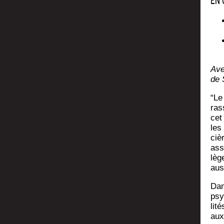
EN 
Ave
de 
“Le
ras
cet
les
ciè
asso
lèg
aus
Dan
psy­
li­t
aux