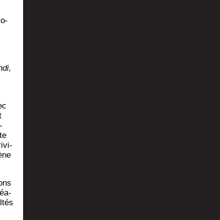
so­
­di,
ec
t
­
te
­vi­
ène
ions
réa­
l­tés