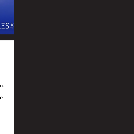
an­
de