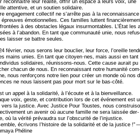
 recon­naître leur réa­li­té, offrir un espace à leurs voix, une
lle atten­tive, et un sou­tien solidaire.
re enga­ge­ment col­lec­tif ne s’ar­rête pas à la recon­nais­sance
 épreuves émo­tion­nelles. Ces familles luttent finan­ciè­re­men
fron­tées à des obs­tacles légaux insur­mon­tables. L’É­tat les 
s­sées à l’abandon. En tant que com­mu­nau­té unie, nous refu­
les lais­ser se battre seules.
4 février, nous serons leur bou­clier, leur force, l’oreille ten­d
les mains unies. En tant que citoyen·nes, mais aus­si en tant
in­di­vi­dus soli­daires, réunis­sons-nous. Cette cause aurait pu
­cher cha­cun de nous. En recon­nais­sant notre huma­ni­té com
e, nous ren­for­çons notre lien pour créer un monde où nos di
rences ne nous laissent pas pour mort sur le bas-côté.
t un appel à la soli­da­ri­té, à l’é­coute et à la bien­veillance.
que voix, geste, et contri­bu­tion lors de cet évé­ne­ment est u
 vers la jus­tice. Avec Jus­tice Pour Toustes, nous construi­s
­lec­ti­ve­ment un ave­nir où aucune famille ne sera lais­sée der­
e, où la véri­té pré­vau­dra sur l’obs­cu­ri­té de l’injustice.
mble, écri­vons l’his­toire de la soli­da­ri­té et de la jus­tice !”
­maya Phéline