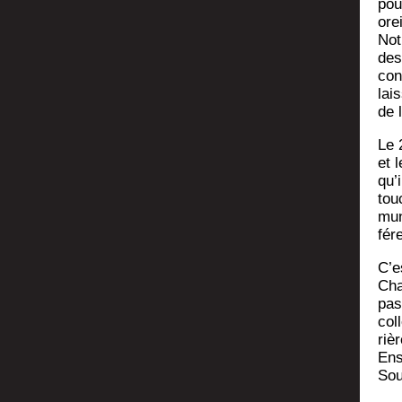
pour
orei
Not
des
con
lai
de 
Le 2
et 
qu’
tou
mun
fé­
C’es
Cha
pas
col
rièr
Ense
Sou