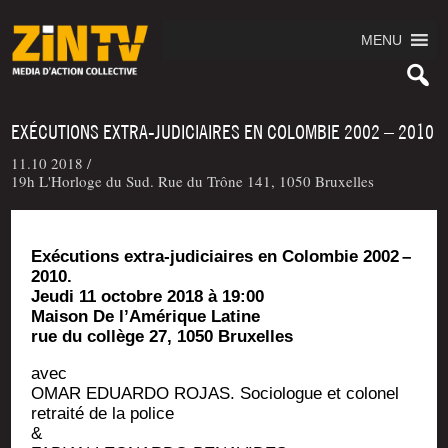
MENU
EXÉCUTIONS EXTRA-JUDICIAIRES EN COLOMBIE 2002 – 2010
11.10 2018 /
19h L'Horloge du Sud. Rue du Trône 141, 1050 Bruxelles
Exé­cu­tions extra-judi­ciaires en Colom­bie 2002 –
2010.
Jeu­di 11 octobre 2018 à 19:00
Mai­son De l’A­mé­rique Latine
rue du col­lège 27, 1050 Bruxelles
avec
OMAR EDUARDO ROJAS. Socio­logue et colo­nel
retrai­té de la police
&