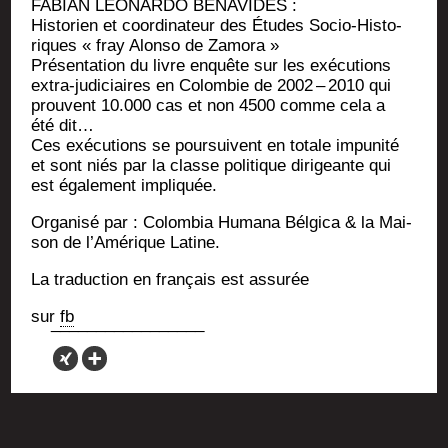
FABIAN LEONARDO BENAVIDES :
His­to­rien et coor­di­na­teur des Études Socio-His­to­
riques « fray Alon­so de Zamora »
Pré­sen­ta­tion du livre enquête sur les exé­cu­tions
extra-judi­ciaires en Colom­bie de 2002 – 2010 qui
prouvent 10.000 cas et non 4500 comme cela a
été dit…
Ces exé­cu­tions se pour­suivent en totale impu­ni­té
et sont niés par la classe poli­tique diri­geante qui
est éga­le­ment impliquée.
Orga­ni­sé par : Colom­bia Huma­na Bél­gi­ca & la Mai­
son de l’Amérique Latine.
La tra­duc­tion en fran­çais est assurée
sur
fb