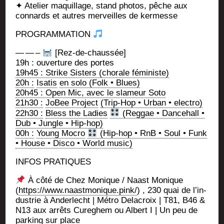
✦ Ate­lier maquillage, stand pho­tos, pêche aux
connards et autres mer­veilles de kermesse
PROGRAMMATION
— — –
[Rez-de-chaus­sée]
19h : ouver­ture des portes
19h45 : Strike Sis­ters (cho­rale féministe)
20h :
Isa­tis
en solo (Folk • Blues)
20h45 : Open Mic, avec le sla­meur Soto
21h30 :
JoBee Pro­ject
(Trip-Hop • Urban • electro)
22h30 :
Bless the Ladies
(Reg­gae • Dan­ce­hall •
Dub • Jungle • Hip-hop)
00h :
Young Mocro
(Hip-hop • RnB • Soul • Funk
• House • Dis­co • World music)
INFOS PRATIQUES
À côté de Chez Monique / Naast Monique
(
https://www.naastmonique.pink/
) , 230 quai de l’in­
dus­trie à Ander­lecht | Métro Dela­croix | T81, B46 &
N13 aux arrêts Cure­ghem ou Albert I | Un peu de
par­king sur place