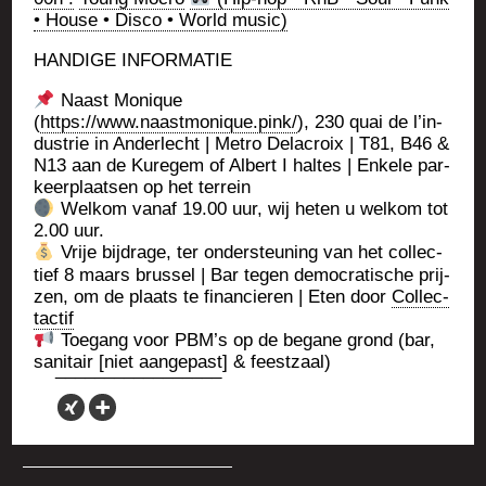
• House • Dis­co • World music)
HANDIGE INFORMATIE
Naast Monique
(
https://www.naastmonique.pink/
), 230 quai de l’in­
dus­trie in Ander­lecht | Metro Dela­croix | T81, B46 &
N13 aan de Kure­gem of Albert I haltes | Enkele par­
keer­plaat­sen op het terrein
Wel­kom vanaf 19.00 uur, wij heten u wel­kom tot
2.00 uur.
Vrije bij­drage, ter onders­teu­ning van het col­lec­
tief 8 maars brus­sel | Bar tegen demo­cra­tische pri­j­
zen, om de plaats te finan­cie­ren | Eten door
Col­lec­
tac­tif
Toe­gang voor PBM’s op de begane grond (bar,
sani­tair [niet aan­ge­past] & feestzaal)