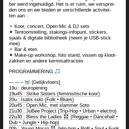
ber werd inge­hul­digd. Het is er ruim, we vers­prei­
den ons en we bie­den er ver­schil­lende acti­vi­tei­
ten aan :
✧ Koor, concert, Open Mic & DJ sets
✦ Ten­toons­tel­ling, sta­kings-info­punt, sti­ckers,
sjaals & digi­tale biblio­theek (neem je USB-stick
mee)
✧ Bar & eten
✦ Make-up work­shop, foto stand, vis­sen op kloot­
zak­ken en andere kermisattracties
PROGRAMMERING
— — –
[Gelijkv­loers]
19u : deuropening
19u45 : Strike Sis­ters (femi­nis­tische koor)
20u :
Isa­tis
solo (Folk • Blues)
20u45 : Open Mic, met slam­mer Soto
21u30 :
JoBee Pro­ject
(Trip-Hop • Urban • electro)
22u30 :
Bless the Ladies
(Reg­gae • Dan­ce­hall •
Dub • Jungle • Hip-hop)
00h :
Young Mocro
(Hip-hop • RnB • Soul • Funk