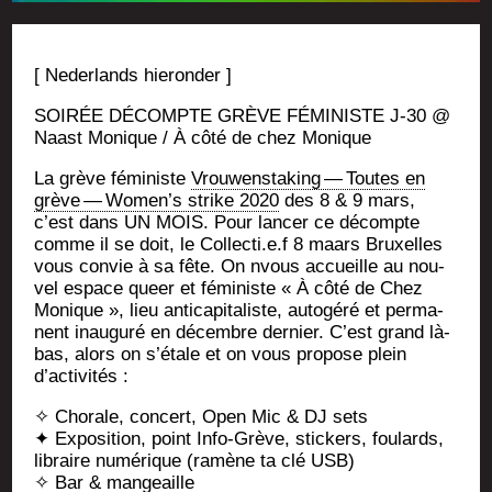
[ Neder­lands hieronder ]
SOIRÉE DÉCOMPTE GRÈVE FÉMINISTE J‑30 @
Naast Monique / À côté de chez Monique
La grève fémi­niste
Vrou­wens­ta­king — Toutes en
grève — Women’s strike 2020
des 8 & 9 mars,
c’est dans UN MOIS. Pour lan­cer ce décompte
comme il se doit, le Collecti.e.f 8 maars Bruxelles
vous convie à sa fête. On nvous accueille au nou­
vel espace queer et fémi­niste « À côté de Chez
Monique », lieu anti­ca­pi­ta­liste, auto­gé­ré et per­ma­
nent inau­gu­ré en décembre der­nier. C’est grand là-
bas, alors on s’é­tale et on vous pro­pose plein
d’activités :
✧ Cho­rale, concert, Open Mic & DJ sets
✦ Expo­si­tion, point Info-Grève, sti­ckers, fou­lards,
libraire numé­rique (ramène ta clé USB)
✧ Bar & mangeaille