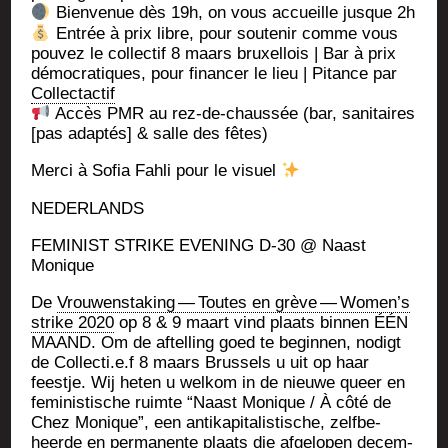
Bien­ve­nue dès 19h, on vous accueille jusque 2h
Entrée à prix libre, pour sou­te­nir comme vous
pou­vez le col­lec­tif 8 maars bruxel­lois | Bar à prix
démo­cra­tiques, pour finan­cer le lieu | Pitance par
Col­lec­tac­tif
Accès PMR au rez-de-chaus­sée (bar, sani­taires
[pas adap­tés] & salle des fêtes)
Mer­ci à Sofia Fah­li pour le visuel
NEDERLANDS
FEMINIST STRIKE EVENING D‑30 @ Naast
Monique
De
Vrou­wens­ta­king — Toutes en grève — Women’s
strike 2020
op 8 & 9 maart vind plaats bin­nen ÉÉN
MAAND. Om de aftel­ling goed te begin­nen, nodigt
de Collecti.e.f 8 maars Brus­sels u uit op haar
feestje. Wij heten u wel­kom in de nieuwe queer en
femi­nis­tische ruimte “Naast Monique / À côté de
Chez Monique”, een anti­ka­pi­ta­lis­tische, zelf­be­
heerde en per­ma­nente plaats die afge­lo­pen decem­