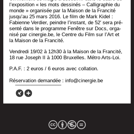
l’exposition « les mots des­si­nés – Cal­li­gra­phie du
monde » orga­ni­sée par la Mai­son de la Fran­ci­té
jusqu’au 25 mars 2016. Le film de Mark Kidel :
Fabienne Ver­dier, peindre l’ins­tant, de 52′ sera pré­
sen­té dans le pro­gramme Fenêtre sur Docs, orga­
ni­sé par cinergie.be, le Centre du Film sur l’Art et
la Mai­son de la Francité.
Ven­dre­di 19/02 à 12h30 à la Mai­son de la Fran­ci­té,
18 rue Joseph II à 1000 Bruxelles. Métro Arts-Loi.
P.A.F. : 2 euros / 6 euros avec collation.
Réser­va­tion deman­dée : info@cinergie.be