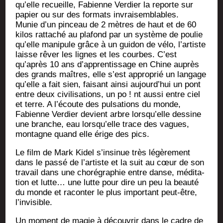
qu’elle recueille, Fabienne Ver­dier la reporte sur
papier ou sur des for­mats invraisemblables.
Munie d’un pin­ceau de 2 mètres de haut et de 60
kilos rat­ta­ché au pla­fond par un sys­tème de pou­lie
qu’elle mani­pule grâce à un gui­don de vélo, l’artiste
laisse rêver les lignes et les courbes. C’est
qu’après 10 ans d’apprentissage en Chine auprès
des grands maîtres, elle s’est appro­prié un lan­gage
qu’elle a fait sien, fai­sant ain­si aujourd’hui un pont
entre deux civi­li­sa­tions, un po ! nt aus­si entre ciel
et terre. A l’é­coute des pul­sa­tions du monde,
Fabienne Ver­dier devient arbre lorsqu’elle des­sine
une branche, eau lorsqu’elle trace des vagues,
mon­tagne quand elle érige des pics.
Le film de Mark Kidel s’insinue très légè­re­ment
dans le pas­sé de l’artiste et la suit au cœur de son
tra­vail dans une cho­ré­gra­phie entre danse, médi­ta­
tion et lutte… une lutte pour dire un peu la beau­té
du monde et racon­ter le plus impor­tant peut-être,
l’invisible.
Un moment de magie à décou­vrir dans le cadre de