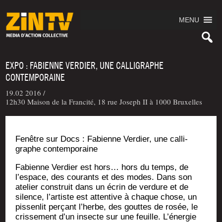
MENU
EXPO : FABIENNE VERDIER, UNE CALLIGRAPHE
CONTEMPORAINE
19.02 2016 /
12h30 Maison de la Francité, 18 rue Joseph II à 1000 Bruxelles
Fenêtre sur Docs : Fabienne Ver­dier, une cal­li­
graphe contemporaine
Fabienne Ver­dier est hors… hors du temps, de
l’espace, des cou­rants et des modes. Dans son
ate­lier construit dans un écrin de ver­dure et de
silence, l’artiste est atten­tive à chaque chose, un
pis­sen­lit per­çant l’herbe, des gouttes de rosée, le
cris­se­ment d’un insecte sur une feuille. L’énergie