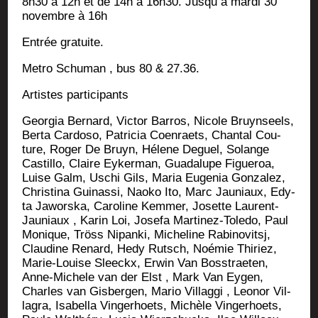
8h30 à 12h et de 14h à 16h30. Jus­qu à mar­di 30
novembre à 16h
Entrée gra­tuite.
Metro Schu­man , bus 80 & 27.36.
Artistes par­ti­ci­pants
Geor­gia Ber­nard, Vic­tor Bar­ros, Nicole Bruyn­seels,
Ber­ta Car­do­so, Patri­cia Coen­raets, Chan­tal Cou­
ture, Roger De Bruyn, Hélene Deguel, Solange
Cas­tillo, Claire Eyker­man, Gua­da­lupe Figue­roa,
Luise Galm, Uschi Gils, Maria Euge­nia Gon­za­lez,
Chris­ti­na Gui­nas­si, Nao­ko Ito, Marc Jau­niaux, Edy­
ta Jawors­ka, Caro­line Kem­mer, Josette Laurent-
Jau­niaux , Karin Loi, Jose­fa Mar­ti­nez-Tole­do, Paul
Monique, Tröss Nipan­ki, Miche­line Rabi­no­vitsj,
Clau­dine Renard, Hedy Rutsch, Noé­mie Thi­riez,
Marie-Louise Slee­ckx, Erwin Van Boss­trae­ten,
Anne-Michele van der Elst , Mark Van Eygen,
Charles van Gis­ber­gen, Mario Vil­lag­gi , Leo­nor Vil­
la­gra, Isa­bel­la Vin­ge­rhoets, Michèle Vin­ge­rhoets,