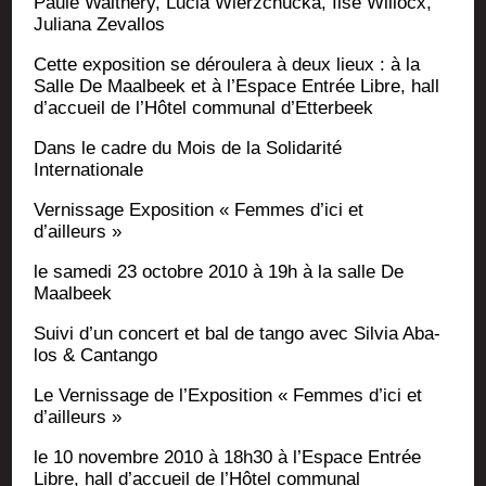
Paule Wal­thé­ry, Lucia Wierz­chu­cka, Ilse Willocx,
Julia­na Zevallos
Cette expo­si­tion se dérou­le­ra à deux lieux : à la
Salle De Maal­beek et à l’Es­pace Entrée Libre, hall
d’ac­cueil de l’Hô­tel com­mu­nal d’Etterbeek
Dans le cadre du Mois de la Soli­da­ri­té
Internationale
Ver­nis­sage Expo­si­tion « Femmes d’i­ci et
d’ailleurs »
le same­di 23 octobre 2010 à 19h à la salle De
Maalbeek
Sui­vi d’un concert et bal de tan­go avec Sil­via Aba­
los & Cantango
Le Ver­nis­sage de l’Exposition « Femmes d’i­ci et
d’ailleurs »
le 10 novembre 2010 à 18h30 à l’Es­pace Entrée
Libre, hall d’ac­cueil de l’Hô­tel com­mu­nal