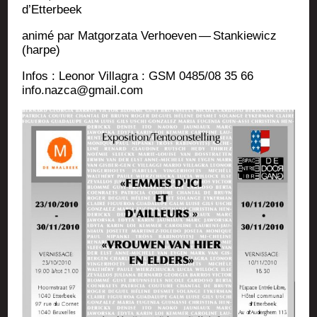
d’Etterbeek
ani­mé par Mat­gor­za­ta Verhoe­ven — Stan­kie­wicz
(harpe)
Infos : Leo­nor Vil­la­gra : GSM 0485/08 35 66
info.nazca@gmail.com