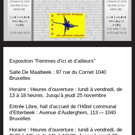
Expo­si­tion “Femmes d’ici et d’ailleurs”
Salle De Maal­beek : 97 rue du Cor­net 1040
Bruxelles
Horaire : Heures d’ouverture : lun­di à ven­dre­di, de
13 à 18 heures. Jus­qu’à jeu­di 25 novembre
Entrée Libre, hall d’ac­cueil de l’Hô­tel com­mu­nal
d’Etterbeek : Ave­nue d’Au­der­ghem, 113 — 1040
Bruxelles
Horaire : Heures d’ouverture : lun­di à ven­dre­di, de