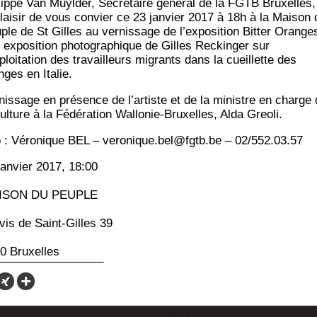
­lippe Van Muyl­der, Secré­taire géné­ral de la FGTB Bruxelles,
plai­sir de vous convier ce 23 jan­vier 2017 à 18h à la Mai­son 
ple de St Gilles au ver­nis­sage de l’exposition Bit­ter Orange
 expo­si­tion pho­to­gra­phique de Gilles Reckin­ger sur
xploitation des tra­vailleurs migrants dans la cueillette des
nges en Italie.
­nis­sage en pré­sence de l’artiste et de la ministre en charge
ulture à la Fédé­ra­tion Wal­lo­nie-Bruxelles, Alda Greoli.
o : Vé­ro­nique BEL – veronique.bel@fgtb.be – 02/552.03.57
jan­vier 2017, 18:00
ISON DU PEUPLE
­vis de Saint-Gilles 39
0 Bruxelles