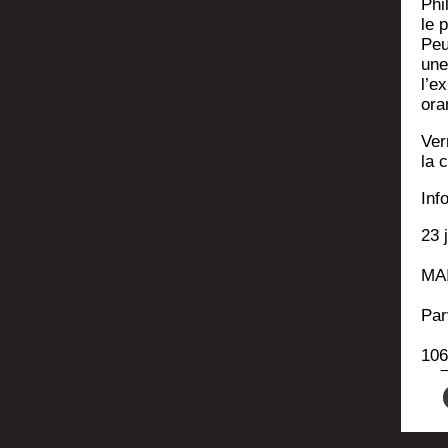
Phi
le 
Peu
une
l’e
ora
Ver
la c
Inf
23 
MA
Par
106