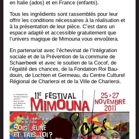
en Ita­lie (ados) et en France (enfants).
Tous les ingré­dients sont ras­sem­blés pour leur
offrir les condi­tions néces­saires à la réa­li­sa­tion et
à la pré­sen­ta­tion de leur pièce. C’est dans un
espace adap­té et acces­sible gra­tui­te­ment que
l’univers magique de Mimou­na vous envoûtera.
En par­te­na­riat avec l’échevinat de l’Intégration
sociale et de la Pré­ven­tion de la com­mune de
Schaer­beek et avec le sou­tien de la Cocof, de
l’égalité des chances, de la Fon­da­tion Roi Bau­
douin, de Loch­ten et Ger­meau, du Centre Cultu­rel
Régio­nal de Char­le­roi et de la Ville de Charleroi.