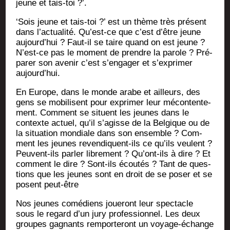
jeune et tais-toi ?’.
‘Sois jeune et tais-toi ?’ est un thème très pré­sent
dans l’actualité. Qu’est-ce que c’est d’être jeune
aujourd’hui ? Faut-il se taire quand on est jeune ?
N’est-ce pas le moment de prendre la parole ? Pré­
pa­rer son ave­nir c’est s’engager et s’exprimer
aujourd’hui.
En Europe, dans le monde arabe et ailleurs, des
gens se mobi­lisent pour expri­mer leur mécon­ten­te­
ment. Com­ment se situent les jeunes dans le
contexte actuel, qu’il s’agisse de la Bel­gique ou de
la situa­tion mon­diale dans son ensemble ? Com­
ment les jeunes reven­diquent-ils ce qu’ils veulent ?
Peuvent-ils par­ler libre­ment ? Qu’ont-ils à dire ? Et
com­ment le dire ? Sont-ils écou­tés ? Tant de ques­
tions que les jeunes sont en droit de se poser et se
posent peut-être
Nos jeunes comé­diens joue­ront leur spec­tacle
sous le regard d’un jury pro­fes­sion­nel. Les deux
groupes gagnants rem­por­te­ront un voyage-échange