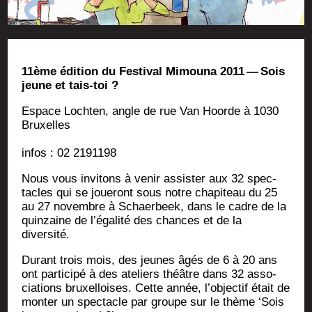
11ème édi­tion du Fes­ti­val Mimou­na 2011 — Sois
jeune et tais-toi ?
Espace Loch­ten, angle de rue Van Hoorde à 1030
Bruxelles
infos : 02 2191198
Nous vous invi­tons à venir assis­ter aux 32 spec­
tacles qui se joue­ront sous notre cha­pi­teau du 25
au 27 novembre à Schaer­beek, dans le cadre de la
quin­zaine de l’égalité des chances et de la
diversité.
Durant trois mois, des jeunes âgés de 6 à 20 ans
ont par­ti­ci­pé à des ate­liers théâtre dans 32 asso­
cia­tions bruxel­loises. Cette année, l’objectif était de
mon­ter un spec­tacle par groupe sur le thème ‘Sois