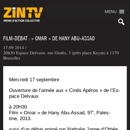
MENU
FILM-DÉBAT : « OMAR » DE HANY ABU-ASSAD
17.09 2014 /
20h30 Espace Delvaux: rue Gratès, 3 (près place Keym) à 1170
Bruxelles
Mer­cre­di 17 septembre
Ouver­ture de l’an­née aux « Cinés Apé­ros » de l’Es­
pace Delvaux
à 20H30
Film « Omar » de Hany Abu-Assad, 97′, Pales­
tine, 2013.
sui­vi d’un débat ani­mé par Natha­lie Janne d’O­thée