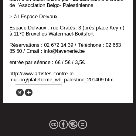
de l’As­so­cia­tion Bel­go- Palestinienne
> à l’Es­pace Delvaux
Espace Del­vaux : rue Gra­tès, 3 (près place Keym)
à 1170 Bruxelles Watermael-Boitsfort
Réser­va­tions : 02 672 14 39 / Télé­phone : 02 663
85 50 / Email : info@lavenerie.be
entrée par séance : 6€ / 5€ / 3,5€
http://www.artistes-contre-le-
mur.org/plateforme_wb_palestine_201409.htm