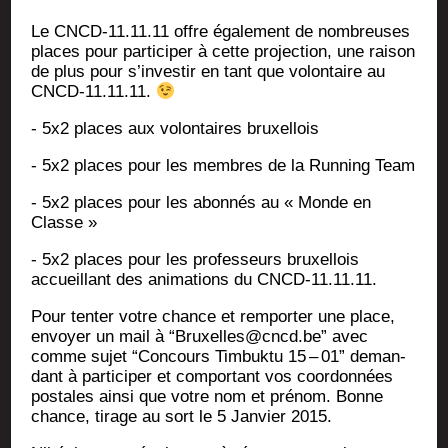
Le CNCD-11.11.11 offre éga­le­ment de nom­breuses
places pour par­ti­ci­per à cette pro­jec­tion, une rai­son
de plus pour s’in­ves­tir en tant que volon­taire au
CNCD-11.11.11.
- 5x2 places aux volon­taires bruxellois
- 5x2 places pour les membres de la Run­ning Team
- 5x2 places pour les abon­nés au « Monde en
Classe »
- 5x2 places pour les pro­fes­seurs bruxel­lois
accueillant des ani­ma­tions du CNCD-11.11.11.
Pour ten­ter votre chance et rem­por­ter une place,
envoyer un mail à “Bruxelles@cncd.be” avec
comme sujet “Concours Tim­buk­tu 15 – 01” deman­
dant à par­ti­ci­per et com­por­tant vos coor­don­nées
pos­tales ain­si que votre nom et pré­nom. Bonne
chance, tirage au sort le 5 Jan­vier 2015.