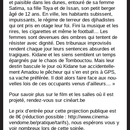
et pai­sible dans les dunes, entou­ré de sa femme
Sati­ma, sa fille Toya et de Issan, son petit ber­ger
âgé de 12 ans. En ville, les habi­tants subissent,
impuis­sants, le régime de ter­reur des dji­ha­distes
qui ont pris en otage leur foi. Fini la musique et les
rires, les ciga­rettes et même le foot­ball… Les
femmes sont deve­nues des ombres qui tentent de
résis­ter avec digni­té. Des tri­bu­naux impro­vi­sés
rendent chaque jour leurs sen­tences absurdes et
tra­giques. Kidane et les siens semblent un temps
épar­gnés par le chaos de Tom­bouc­tou. Mais leur
des­tin bas­cule le jour où Kidane tue acci­den­tel­le­
ment Ama­dou le pêcheur qui s’en est pris à GPS,
sa vache pré­fé­rée. Il doit alors faire face aux nou­
velles lois de ces occu­pants venus d’ailleurs… »
Pour savoir plus sur le film et les salles où il est
pro­je­té, ren­dez-vous sur cinéart.be
Le prix d’entrée pour cette pro­jec­tion publique est
de 8€ (réduc­tion pos­sible : http://www.cinema-
vendome.be/pratique/tarifs), nous espé­rons vous y
voir nom­breux lors de cette soirée.