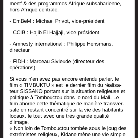
ment’ & des pro­grammes Afrique sub­sa­ha­rienne,
hors Afrique centrale.
- EmBeM : Michael Pri­vot, vice-président
- CCIB : Hajib El Haj­ja­ji, vice-président
- Amnes­ty inter­na­tio­nal : Phi­lippe Hens­mans,
directeur
- FIDH : Mar­ceau Sivieude (direc­teur des
opérations)
Si vous n’en avez pas encore enten­du par­ler, le
film « TIMBUKTU » est le der­nier film du réa­li­sa­
teur SISSAKO por­tant sur la situa­tion reli­gieuse et
poli­tique à Tom­bouc­tou dans le nord du Mali. Le
film aborde cette thé­ma­tique de manière trans­ver­
sale en res­tant concen­tré sur la vie des habi­tants
locaux, le tout avec une très grande qua­li­té
d’image.
« Non loin de Tom­bouc­tou tom­bée sous le joug des
extré­mistes reli­gieux, Kidane mène une vie simple