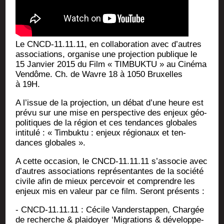
Le CNCD-11.11.11, en col­la­bo­ra­tion avec d’autres
asso­cia­tions, orga­nise une pro­jec­tion publique le
15 Jan­vier 2015 du Film « TIMBUKTU » au Ciné­ma
Ven­dôme. Ch. de Wavre 18 à 1050 Bruxelles
à 19H.
A l’issue de la pro­jec­tion, un débat d’une heure est
pré­vu sur une mise en pers­pec­tive des enjeux géo­
po­li­tiques de la région et ces ten­dances glo­bales
inti­tu­lé : « Tim­buk­tu : enjeux régio­naux et ten­
dances globales ».
A cette occa­sion, le CNCD-11.11.11 s’associe avec
d’autres asso­cia­tions repré­sen­tantes de la socié­té
civile afin de mieux per­ce­voir et com­prendre les
enjeux mis en valeur par ce film. Seront présents :
- CNCD-11.11.11 : Cécile Van­ders­tap­pen, Char­gée
de recherche & plai­doyer ‘Migra­tions & déve­lop­pe­