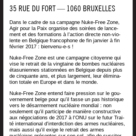
35 RUE DU FORT — 1060 BRUXELLES
Dans le cadre de sa cam­pagne Nuke-Free Zone,
Agir pour la Paix orga­nise des soi­rées de lan­ce­
ment et des for­ma­tions à l’action directe non-vio­
lente en Bel­gique fran­co­phone de fin jan­vier à fin
février 2017 : bien­ve­nu-e‑s !
Nuke-Free Zone est une cam­pagne citoyenne qui
vise le retrait de la ving­taine de bombes nucléaires
éta­su­niennes sta­tion­nées en Bel­gique depuis plus
de cin­quante ans, et plus lar­ge­ment, leur éli­mi­na­
tion totale en Europe et dans le monde.
Nuke-Free Zone entend faire pres­sion sur le gou­
ver­ne­ment belge pour qu’il fasse un pas his­to­rique
vers le désar­me­ment nucléaire mon­dial : non
seule­ment qu’il par­ti­cipe de manière construc­tive
aux négo­cia­tions de 2017 à l’ONU sur le futur Trai­
té inter­na­tio­nal d’interdiction des armes nucléaires,
mais aus­si qu’il exige le retrait des armes
nucléaires pré­sentes sur son sol, afin de sus­ci­ter