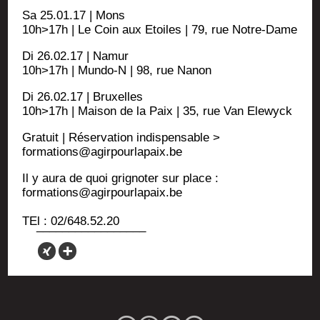
Sa 25.01.17 | Mons
10h>17h | Le Coin aux Etoiles | 79, rue Notre-Dame
Di 26.02.17 | Namur
10h>17h | Mundo‑N | 98, rue Nanon
Di 26.02.17 | Bruxelles
10h>17h | Mai­son de la Paix | 35, rue Van Elewyck
Gra­tuit | Réser­va­tion indis­pen­sable >
formations@agirpourlapaix.be
Il y aura de quoi gri­gno­ter sur place :
formations@agirpourlapaix.be
TEl : 02/648.52.20