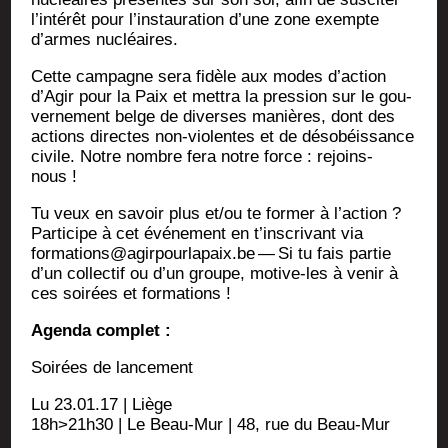
l’intérêt pour l’instauration d’une zone exempte
d’armes nucléaires.
Cette cam­pagne sera fidèle aux modes d’action
d’Agir pour la Paix et met­tra la pres­sion sur le gou­
ver­ne­ment belge de diverses manières, dont des
actions directes non-vio­lentes et de déso­béis­sance
civile. Notre nombre fera notre force : rejoins-
nous !
Tu veux en savoir plus et/ou te for­mer à l’action ?
Par­ti­cipe à cet évé­ne­ment en t’inscrivant via
formations@agirpourlapaix.be — Si tu fais par­tie
d’un col­lec­tif ou d’un groupe, motive-les à venir à
ces soi­rées et formations !
Agen­da complet :
Soi­rées de lancement
Lu 23.01.17 | Liège
18h>21h30 | Le Beau-Mur | 48, rue du Beau-Mur