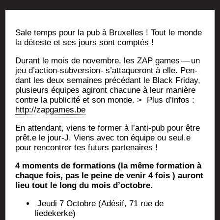
Sale temps pour la pub à Bruxelles ! Tout le monde
la déteste et ses jours sont comptés !
Durant le mois de novembre, les ZAP games — un
jeu d’action-subversion- s’at­ta­que­ront à elle. Pen­
dant les deux semaines pré­cé­dant le Black Fri­day,
plu­sieurs équipes agi­ront cha­cune à leur manière
contre la publi­ci­té et son monde. > Plus d’in­fos :
http://zapgames.be
En atten­dant, viens te for­mer à l’an­ti-pub pour être
prêt.e le jour‑J. Viens avec ton équipe ou seul.e
pour ren­con­trer tes futurs partenaires !
4 moments de for­ma­tions (la même for­ma­tion à
chaque fois, pas le peine de venir 4 fois ) auront
lieu tout le long du mois d’octobre.
Jeu­di 7 Octobre (Adé­sif, 71 rue de
liedekerke)