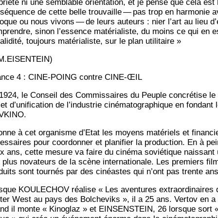
prié­té ni une sem­blable orien­ta­tion, et je pense que cela est 
sé­quence de cette belle trou­vaille — pas trop en har­mo­nie 
poque ou nous vivons — de leurs auteurs : nier l’art au lieu d
­prendre, sinon l’essence maté­ria­liste, du moins ce qui en e
ali­di­té, tou­jours maté­ria­liste, sur le plan utilitaire »
M.EISENTEIN)
nce 4 : CINE-POING contre CINE-ŒIL
1924, le Conseil des Com­mis­saires du Peuple concré­tise le
jet d’unification de l’industrie ciné­ma­to­gra­phique en fon­dant 
VKINO.
donne à cet orga­nisme d’Etat les moyens maté­riels et finan­ci
s­saires pour coor­don­ner et pla­ni­fier la pro­duc­tion. En à pe
x ans, cette mesure va faire du ciné­ma sovié­tique nais­sant
 plus nova­teurs de la scène inter­na­tio­nale. Les pre­miers fil
­duits sont tour­nés par des cinéastes qui n’ont pas trente ans
sque KOULECHOV réa­lise « Les aven­tures extra­or­di­naires 
­ter West au pays des Bol­che­viks », il a 25 ans. Ver­tov en a
nd il monte « Kino­glaz » et EINSENSTEIN, 26 lorsque sort 