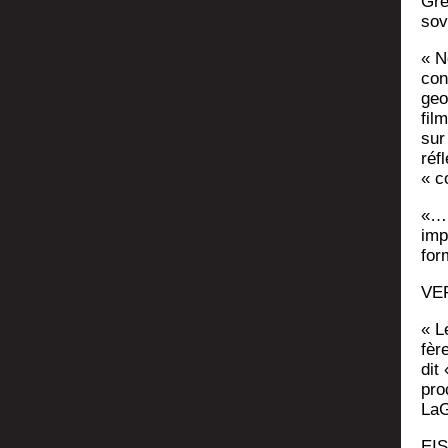
Grè
sov
« N
con
geo
fil
sur
réfl
« co
«…L
impo
for
VER
« L
fèr
dit
pro
LaG
EIS