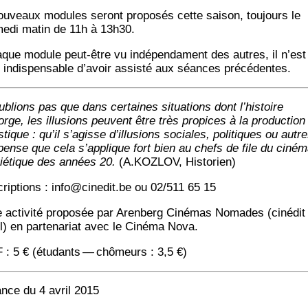
ou­veaux modules seront pro­po­sés cette sai­son, tou­jours le
e­di matin de 11h à 13h30.
que module peut-être vu indé­pen­dament des autres, il n’est
 indis­pen­sable d’a­voir assis­té aux séances précédentes.
u­blions pas que dans cer­taines situa­tions dont l’his­toire
rge, les illu­sions peuvent être très pro­pices à la pro­duc­tion
s­tique : qu’il s’a­gisse d’illu­sions sociales, poli­tiques ou autre
pense que cela s’ap­plique fort bien au chefs de file du ciné­
ié­tique des années 20.
(A.KOZLOV, Historien)
­crip­tions : info@cinedit.be ou 02/511 65 15
 acti­vi­té pro­po­sée par Aren­berg Ciné­mas Nomades (ciné­dit
l) en par­te­na­riat avec le Ciné­ma Nova.
 : 5 € (étu­dants — chô­meurs : 3,5 €)
nce du 4 avril 2015