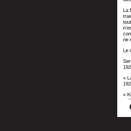
La 
trai
tout
n’e
con
ne 
Le 
Ser
192
« L
192
« K