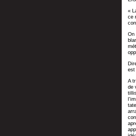
« L
ce 
con
On 
bla
mét
opp
Dir
est
A t
de 
til
l’i
ta­
arr
con
apr
app
idé