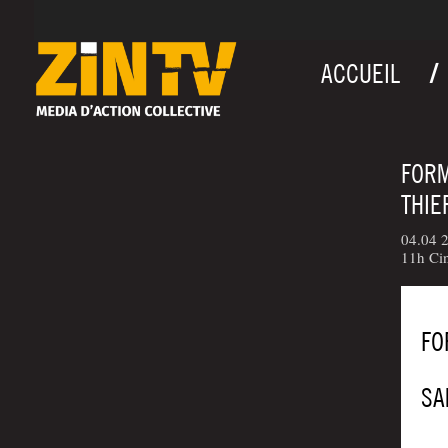
ACCUEIL
FORM
THIE
04.04 2
11h Ci
FO
SA