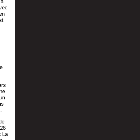
la
avec
’en
st
le
ers
ine
 un
ms
.
de
 28
« La