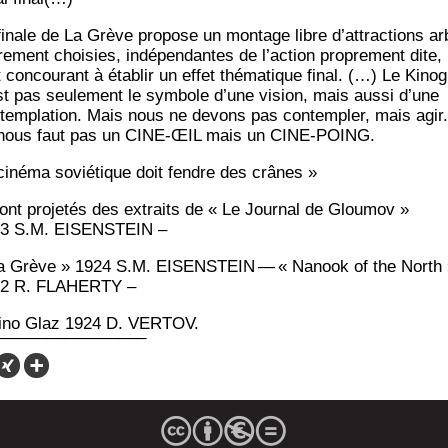
finale de La Grève pro­pose un mon­tage libre d’attractions ar
­re­ment choi­sies, indé­pen­dantes de l’action pro­pre­ment dite, 
 concou­rant à éta­blir un effet thé­ma­tique final. (…) Le Kino­
st pas seule­ment le sym­bole d’une vision, mais aus­si d’une
tem­pla­tion. Mais nous ne devons pas contem­pler, mais agir. 
nous faut pas un CINE-ŒIL mais un CINE-POING.
ciné­ma sovié­tique doit fendre des crânes »
ont pro­je­tés des extraits de « Le Jour­nal de Glou­mov »
3 S.M. EISENSTEIN –
a Grève » 1924 S.M. EISENSTEIN — « Nanook of the North 
2 R. FLAHERTY –
ino Glaz 1924 D. VERTOV.