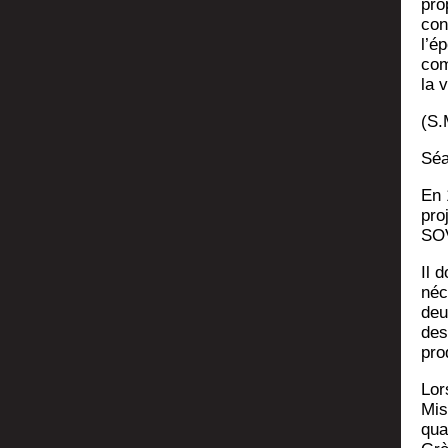
pro­
con
l’é
com
la v
(S.
Séa
En 
pro­
SO
Il 
néce
deu
des
pro
Lor
Mis
qua