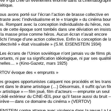
ve » qui crée un évé­ne­ment énorme dans la ciné­ma­to­gra­ph
iétique.
ous avons por­té sur l’écran l’action de brasse col­lec­tive en
traste avec l’individualisme et le « tri­angle » du ciné­ma bour
is. Rom­pant avec la concep­tion indi­vi­dua­liste du héros, nos
ms de cette époque sont tom­bés dans une dévia­tion en insis­t
 la masse prise comme héros. Aucun écran n’avait encore
é­chi l’image d’une action col­lec­tive. Enfin la concep­tion de l
l­lec­ti­vi­té » était visua­li­sée » (S.M. EISENSTEIN 1934)
es écrans de l’Union sovié­tique n’ont jamais vu de films pl
r­tants, ni par sa signi­fi­ca­tion idéo­lo­gique, ni par ses qua­li­t
­melles… » (Kino-Gazetz, mars 1925)
TOV évoque des « emprunts »
es groupes oppor­tu­nistes calquent nos pro­cé­dés et les trans
ent dans le drame artis­tique (…) Désor­mais, il suf­fit qu’un fi
 « artis­tique » — film joué, film d’acteurs — emprunte un seul
­cé­dé exté­rieur du CINE-ŒIL pour qu’il fasse aus­si du bruit –
rève — dans ce domaine du ciné­ma » (VERTOV)
ENSTEIN contre attaque avec viru­lence dans la revue La Le