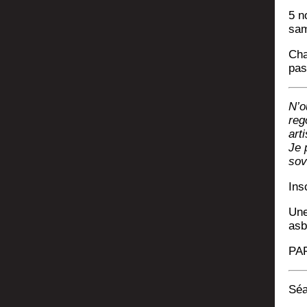
5 n
sam
Cha
pas
N’o
rego
arti
Je 
sov
Ins
Une
asb
PAF
Séa