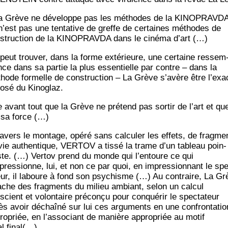
a Grève ne déve­loppe pas les méthodes de la KINOPRAVDA
n’est pas une ten­ta­tive de greffe de cer­taines méthodes de
struc­tion de la KINOPRAVDA dans le ciné­ma d’art (…)
peut trou­ver, dans la forme exté­rieure, une cer­taine res­sem
nce dans sa par­tie la plus essen­tielle par contre – dans la
hode for­melle de construc­tion – La Grève s’avère être l’exa
o­sé du Kinoglaz.
e avant tout que la Grève ne pré­tend pas sor­tir de l’art et que
 sa force (…)
ra­vers le mon­tage, opé­ré sans cal­cu­ler les effets, de frag­me
vie authen­tique, VERTOV a tis­sé la trame d’un tableau poin­
liste. (…) Ver­tov prend du monde qui l’entoure ce qui
mpressionne, lui, et non ce par quoi, en impres­sion­nant le sp
teur, il laboure à fond son psy­chisme (…) Au contraire, La Gr
ache des frag­ments du milieu ambiant, selon un cal­cul
scient et volon­taire pré­con­çu pour conqué­rir le spec­ta­teur
ès avoir déchaî­né sur lui ces argu­ments en une confron­ta­tio
ro­priée, en l’associant de manière appro­priée au motif
al final(…)