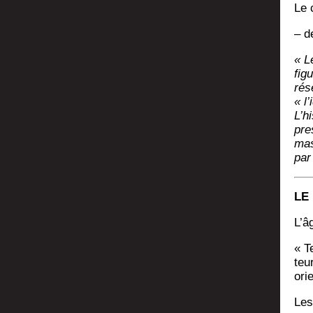
Le 
– d
« Le
fig
rés
« l’
L’h
pre
mas
par
LE
L’â
« T
teu
ori
Les