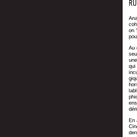
RU
Ana­
coh
on 
pou
Au 
seur
une
qui
inc
giq
hor
lab
phi
ens
dém
En 
Cin
der