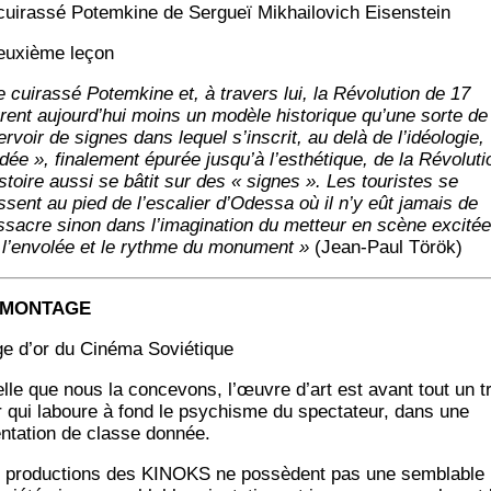
cui­ras­sé Potem­kine de Ser­gueï Mikhai­lo­vich Eisenstein
euxième leçon
 cui­ras­sé Potem­kine et, à tra­vers lui, la Révo­lu­tion de 17
urent aujourd’hui moins un modèle his­to­rique qu’une sorte de
er­voir de signes dans lequel s’inscrit, au delà de l’idéologie,
idée », fina­le­ment épu­rée jusqu’à l’esthétique, de la Révo­lu­ti
istoire aus­si se bâtit sur des « signes ». Les tou­ristes se
ssent au pied de l’escalier d’Odessa où il n’y eût jamais de
­sacre sinon dans l’imagination du met­teur en scène exci­tée
 l’envolée et le rythme du monu­ment »
(Jean-Paul Török)
 MONTAGE
ge d’or du Ciné­ma Soviétique
elle que nous la conce­vons, l’œuvre d’art est avant tout un t
r qui laboure à fond le psy­chisme du spec­ta­teur, dans une
en­ta­tion de classe donnée.
 pro­duc­tions des KINOKS ne pos­sèdent pas une sem­blable