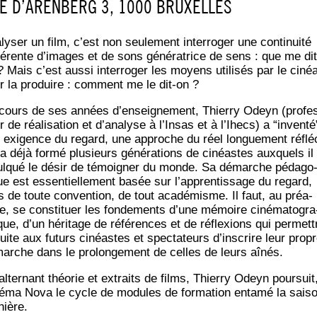
E D’A­REN­BERG 3, 1000 BRUXELLES
ly­ser un film, c’est non seule­ment inter­ro­ger une conti­nui­té
é­rente d’images et de sons géné­ra­trice de sens : que me dit
? Mais c’est aus­si inter­ro­ger les moyens uti­li­sés par le ciné
r la pro­duire : com­ment me le dit-on ?
cours de ses années d’enseignement, Thier­ry Odeyn (pro­fe
 de réa­li­sa­tion et d’analyse à l’Insas et à l’Ihecs) a “inven­té
 exi­gence du regard, une approche du réel lon­gue­ment réflé­
 a déjà for­mé plu­sieurs géné­ra­tions de cinéastes aux­quels il
ul­qué le désir de témoi­gner du monde. Sa démarche péda­go
ue est essen­tiel­le­ment basée sur l’apprentissage du regard,
s de toute conven­tion, de tout aca­dé­misme. Il faut, au préa­
le, se consti­tuer les fon­de­ments d’une mémoire ciné­ma­to­gra
que, d’un héri­tage de réfé­rences et de réflexions qui per­met­t
uite aux futurs cinéastes et spec­ta­teurs d’inscrire leur prop
arche dans le pro­lon­ge­ment de celles de leurs aînés.
alter­nant théo­rie et extraits de films, Thier­ry Odeyn pour­suit
é­ma Nova le cycle de modules de for­ma­tion enta­mé la sai­s
nière.