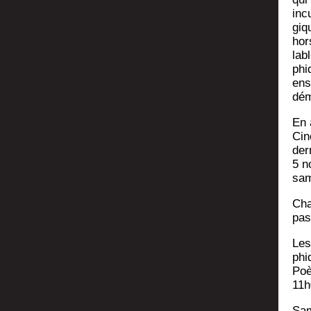
inc
giq
hor
lab
phi
ens
dém
En 
Cin
der
5 n
sam
Cha
pas
Les
phi
Poè
11h
Sam