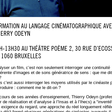
RMATION AU LANGAGE CINÉMATOGRAPHIQUE AV
IERRY ODEYN
H-13H30 AU THÉÂTRE POÈME 2, 30 RUE D’ECO
1060 BRUXELLES
ly­ser un film, c’est non seule­ment inter­ro­ger une conti­nui­té
é­rente d’images et de sons géné­ra­trice de sens : que me dit
?
s c’est aus­si inter­ro­ger les moyens uti­li­sés par le cinéaste 
pro­duire : com­ment me le dit-on ?
cours de ses années d’enseignement, Thier­ry Odeyn (pro­fe
 de réa­li­sa­tion et d’analyse à l’Insas et à l’Ihecs) a “inven­té
 exi­gence du regard, une approche du réel lon­gue­ment réflé­
 a déjà for­mé plu­sieurs géné­ra­tions de cinéastes aux­quels il