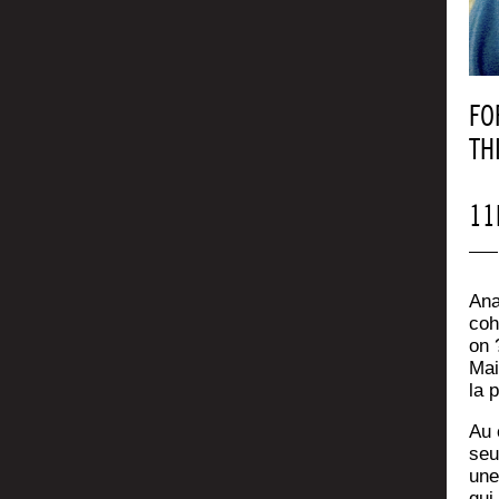
FO
TH
11
— 
Ana­
coh
on 
Mai
la 
Au 
seur
une
qui