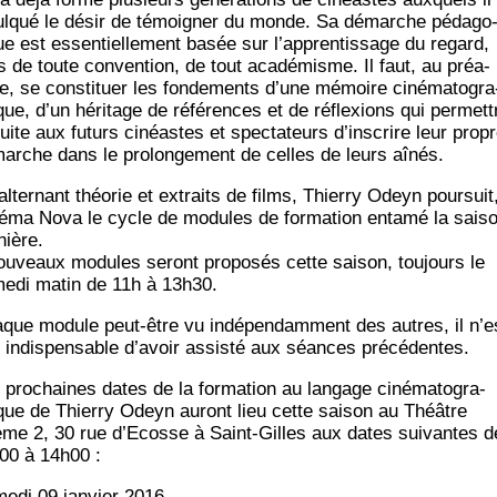
ul­qué le désir de témoi­gner du monde. Sa démarche péda­go
ue est essen­tiel­le­ment basée sur l’apprentissage du regard,
s de toute conven­tion, de tout aca­dé­misme. Il faut, au préa­
le, se consti­tuer les fon­de­ments d’une mémoire ciné­ma­to­gra
que, d’un héri­tage de réfé­rences et de réflexions qui per­met­t
uite aux futurs cinéastes et spec­ta­teurs d’inscrire leur prop
arche dans le pro­lon­ge­ment de celles de leurs aînés.
alter­nant théo­rie et extraits de films, Thier­ry Odeyn pour­suit
é­ma Nova le cycle de modules de for­ma­tion enta­mé la sai­s
nière.
ou­veaux modules seront pro­po­sés cette sai­son, tou­jours le
e­di matin de 11h à 13h30.
que module peut-être vu indé­pen­dam­ment des autres, il n’e
 indis­pen­sable d’a­voir assis­té aux séances précédentes.
 pro­chaines dates de la for­ma­tion au lan­gage ciné­ma­to­gra­
que de Thier­ry Odeyn auront lieu cette sai­son au Théâtre
me 2, 30 rue d’E­cosse à Saint-Gilles aux dates sui­vantes d
00 à 14h00 :
e­di 09 jan­vier 2016