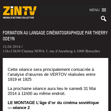
MENU
FORMATION AU LANGAGE CINÉMATOGRAPHIQUE PAR THIERRY
ODEYN
12.04 2014 /
11h>13h30 Cinéma NOVA 3, rue d'Arenberg à 1000 Bruxelles
Cette séance sera prin­ci­pa­le­ment consa­crée à
l’analyse d’œuvres de VERTOV réa­li­sées entre
1919 et 1925
La pro­chaine séance aura lieu le same­di 31 Mai
2014 à 11h00 au même endroit.
LE MONTAGE L’âge d’or du ciné­ma sovié­tique
— séance 2