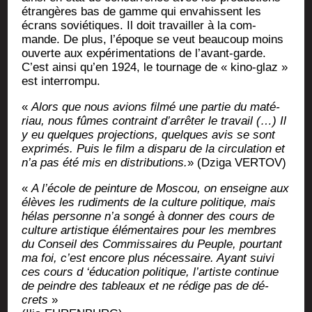
étran­gères bas de gamme qui enva­hissent les
écrans sovié­tiques. Il doit tra­vailler à la com­
mande. De plus, l’époque se veut beau­coup moins
ouverte aux expé­ri­men­ta­tions de l’avant-garde.
C’est ain­si qu’en 1924, le tour­nage de « kino-glaz »
est interrompu.
«
Alors que nous avions fil­mé une par­tie du maté­
riau, nous fûmes contraint d’arrêter le tra­vail (…) Il
y eu quelques pro­jec­tions, quelques avis se sont
expri­més. Puis le film a dis­pa­ru de la cir­cu­la­tion et
n’a pas été mis en dis­tri­bu­tions.
» (Dzi­ga VERTOV)
«
A l’école de pein­ture de Mos­cou, on enseigne aux
élèves les rudi­ments de la culture poli­tique, mais
hé­las per­sonne n’a son­gé à don­ner des cours de
culture artis­tique élé­men­taires pour les membres
du Conseil des Com­mis­saires du Peuple, pour­tant
ma foi, c’est encore plus né­ces­saire. Ayant sui­vi
ces cours d ‘édu­ca­tion poli­tique, l’artiste conti­nue
de peindre des tableaux et ne ré­dige pas de dé­
crets
»