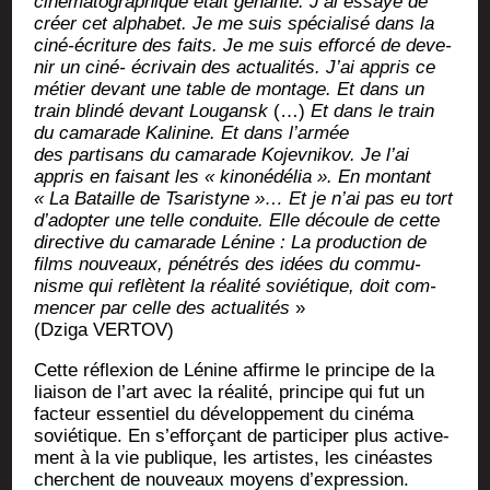
ciné­ma­to­gra­phique était gê­nante. J’ai essayé de
créer cet alpha­bet. Je me suis spé­cia­li­sé dans la
ciné-écri­ture des faits. Je me suis effor­cé de deve­
nir un ciné- écri­vain des actua­li­tés. J’ai appris ce
mé­tier devant une table de mon­tage. Et dans un
train blin­dé devant Lou­gansk
(…)
Et dans le train
du cama­rade Kali­nine. Et dans l’armée
des par­ti­sans du cama­rade Kojev­ni­kov. Je l’ai
appris en fai­sant les « kino­né­dé­lia ». En mon­tant
« La Bataille de Tsa­ris­tyne »… Et je n’ai pas eu tort
d’a­dop­ter une telle conduite. Elle dé­coule de cette
direc­tive du cama­rade Lé­nine : La pro­duc­tion de
films nou­veaux, pé­né­trés des idées du com­mu­
nisme qui reflètent la réa­li­té sovié­tique, doit com­
men­cer par celle des actua­li­tés
»
(Dzi­ga VERTOV)
Cette ré­flexion de Lé­nine affirme le prin­cipe de la
liai­son de l’art avec la réa­li­té, prin­cipe qui fut un
fac­teur essen­tiel du dé­ve­lop­pe­ment du ciné­ma
sovié­tique. En s’ef­forçant de par­ti­ci­per plus acti­ve­
ment à la vie publique, les artistes, les cinéastes
cherchent de nou­veaux moyens d’expression.