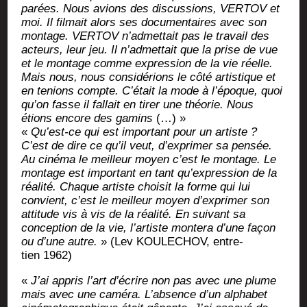
pa­rées. Nous avions des dis­cus­sions, VERTOV et
moi. Il fil­mait alors ses docu­men­taires avec son
mon­tage. VERTOV n’ad­met­tait pas le tra­vail des
acteurs, leur jeu. Il n’ad­met­tait que la prise de vue
et le mon­tage comme expres­sion de la vie réelle.
Mais nous, nous consi­dé­rions le cô­té artis­tique et
en tenions compte. C’é­tait la mode à l’é­poque, quoi
qu’on fasse il fal­lait en tirer une théo­rie. Nous
étions encore des gamins
(…) »
«
Qu’est-ce qui est impor­tant pour un artiste ?
C’est de dire ce qu’il veut, d’ex­pri­mer sa pen­sée.
Au ciné­ma le meilleur moyen c’est le mon­tage. Le
mon­tage est impor­tant en tant qu’ex­pres­sion de la
réa­li­té. Chaque artiste choi­sit la forme qui lui
convient, c’est le meilleur moyen d’ex­pri­mer son
atti­tude vis à vis de la réa­li­té. En sui­vant sa
concep­tion de la vie, l’ar­tiste mon­te­ra d’une façon
ou d’une autre.
» (Lev KOULECHOV, entre­
tien 1962)
«
J’ai appris l’art d’é­crire non pas avec une plume
mais avec une camé­ra. L’ab­sence d’un alpha­bet