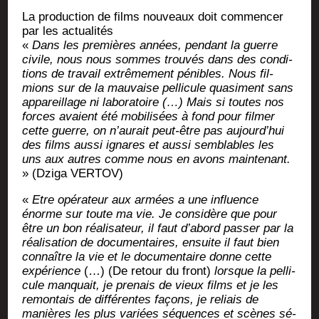
La pro­duc­tion de films nou­veaux doit com­men­cer
par les actualités
«
Dans les pre­mières années, pen­dant la guerre
civile, nous nous sommes trou­vés dans des condi­
tions de tra­vail extrê­me­ment pé­nibles. Nous fil­
mions sur de la mau­vaise pel­li­cule qua­si­ment sans
appa­reillage ni labo­ra­toire (…) Mais si toutes nos
forces avaient été mobi­li­sées à fond pour fil­mer
cette guerre, on n’au­rait peut-être pas aujourd’­hui
des films aus­si ignares et aus­si sem­blables les
uns aux autres comme nous en avons main­te­nant.
» (Dzi­ga VERTOV)
«
Etre opé­ra­teur aux armées a une influence
énorme sur toute ma vie. Je consi­dère que pour
être un bon réa­li­sa­teur, il faut d’a­bord pas­ser par la
réa­li­sa­tion de docu­men­taires, ensuite il faut bien
connaître la vie et le docu­men­taire donne cette
expé­rience
(…) (De retour du front)
lorsque la pel­li­
cule man­quait, je pre­nais de vieux films et je les
remon­tais de dif­fé­rentes façons, je reliais de
manières les plus variées sé­quences et scènes sé­