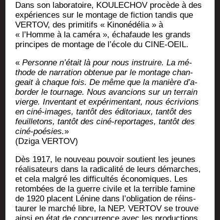
Dans son labo­ra­toire, KOULECHOV pro­cède à des
expé­riences sur le mon­tage de fic­tion tan­dis que
VERTOV, des pri­mi­tifs « Kino­né­dé­lia » à
« l’Homme à la camé­ra », écha­faude les grands
prin­cipes de mon­tage de l’é­cole du CINE-OEIL.
«
Per­sonne n’é­tait là pour nous ins­truire. La mé­
thode de nar­ra­tion obte­nue par le mon­tage chan­
geait à chaque fois. De même que la manière d’a­
bor­der le tour­nage. Nous avan­cions sur un ter­rain
vierge. Inven­tant et expé­ri­men­tant, nous écri­vions
en ciné-images, tan­tôt des édi­to­riaux, tan­tôt des
feuille­tons, tan­tôt des ciné-repor­tages, tan­tôt des
ciné-poé­sies.
»
(Dzi­ga VERTOV)
Dès 1917, le nou­veau pou­voir sou­tient les jeunes
réa­li­sa­teurs dans la radi­ca­li­té de leurs dé­marches,
et cela mal­gré les dif­fi­cul­tés éco­no­miques. Les
retom­bées de la guerre civile et la ter­rible famine
de 1920 placent Lé­nine dans l’obligation de réins­
tau­rer le mar­ché libre, la NEP. VERTOV se trouve
ain­si en état de concur­rence avec les pro­duc­tions