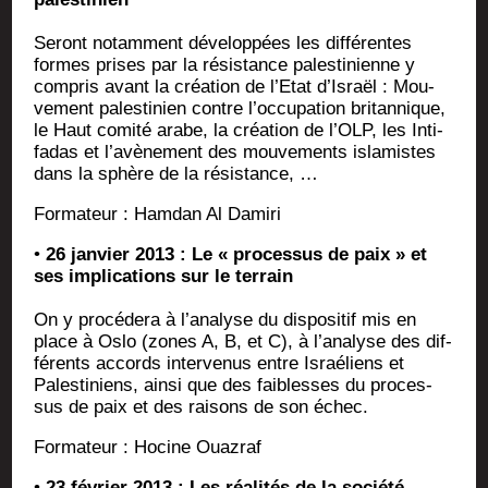
Seront notam­ment déve­lop­pées les dif­fé­rentes
formes prises par la résis­tance pales­ti­nienne y
com­pris avant la créa­tion de l’Etat d’Israël : Mou­
ve­ment pales­ti­nien contre l’occupation bri­tan­nique,
le Haut comi­té arabe, la créa­tion de l’OLP, les Inti­
fa­das et l’avènement des mou­ve­ments isla­mistes
dans la sphère de la résistance, …
For­ma­teur : Ham­dan Al Damiri
•
26 jan­vier 2013 : Le « pro­ces­sus de paix » et
ses impli­ca­tions sur le terrain
On y pro­cé­de­ra à l’analyse du dis­po­si­tif mis en
place à Oslo (zones A, B, et C), à l’analyse des dif­
fé­rents accords inter­ve­nus entre Israé­liens et
Pales­ti­niens, ain­si que des fai­blesses du pro­ces­
sus de paix et des rai­sons de son échec.
For­ma­teur : Hocine Ouazraf
•
23 février 2013 : Les réa­li­tés de la socié­té