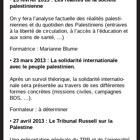
palestinienne
On y fera l’analyse fac­tuelle des réa­li­tés pales­ti­
niennes et du quo­ti­dien des Pales­ti­niens (entraves
à la liber­té de cir­cu­la­tion, à l’accès à l’éducation et
aux soins de santé, …)
For­ma­trice : Marianne Blume
•
23 mars 2013 : La soli­da­ri­té inter­na­tio­nale
avec le peuple palestinien.
Après un sur­vol théo­rique, la soli­da­ri­té inter­na­tio­
nale sera pré­sen­tée au tra­vers de ses dif­fé­rentes
formes concrètes (mis­sions civiles, cam­pagnes
BDS, …).
For­ma­teur : à déterminer
•
27 avril 2013 : Le Tri­bu­nal Rus­sell sur la
Palestine
Une pré­sen­ta­tion géné­rale du TRP et de l’originalité