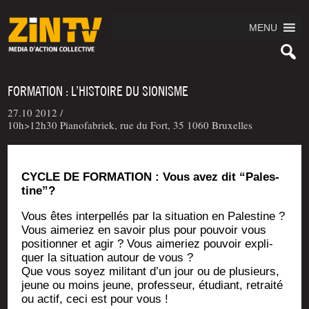
MENU
FORMATION : L’HISTOIRE DU SIONISME
27.10 2012 /
10h>12h30 Pianofabriek, rue du Fort, 35 1060 Bruxelles
CYCLE DE FORMATION : Vous avez dit “Pales­
tine”?
Vous êtes inter­pel­lés par la situa­tion en Pales­tine ?
Vous aime­riez en savoir plus pour pou­voir vous
posi­tion­ner et agir ? Vous aime­riez pou­voir expli­
quer la situa­tion autour de vous ?
Que vous soyez mili­tant d’un jour ou de plu­sieurs,
jeune ou moins jeune, pro­fes­seur, étu­diant, retrai­té
ou actif, ceci est pour vous !