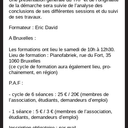
de la démarche sera sui­vie de l’analyse des
conclu­sions de ses dif­fé­rentes ses­sions et du sui­vi
de ses travaux.
For­ma­teur : Eric David
A Bruxelles :
Les for­ma­tions ont lieu le same­di de 10h à 12h30.
Lieu de for­ma­tion : Pia­no­fa­briek, rue du Fort, 35
1060 Bruxelles
(ce cycle de for­ma­tion aura éga­le­ment lieu, pro­
chai­ne­ment, en région)
P.A.F :
- cycle de 6 séances : 25 € / 20€ (membres de
l’as­so­cia­tion, étu­diants, deman­deurs d’emploi)
- 1 séance : 5 € / 3 € (membres de l’as­so­cia­tion,
étu­diants, deman­deurs d’emploi)
Ins­crip­tion obli­ga­toire : par mail