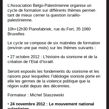
L’Association Bel­go-Pales­ti­nienne orga­nise un
cycle de for­ma­tion sur dif­fé­rents thèmes per­met­
tant de mieux cer­ner la ques­tion israélo-
palestinienne.
10h>12h30 Pia­no­fa­briek, rue du Fort, 35 1060
Bruxelles
Le cycle se com­pose de six mati­nées de for­ma­tion
(envi­ron une par mois) sur les thèmes suivants :
• 27 octobre 2012 : L’histoire du sio­nisme et de la
créa­tion de l’Etat d’Israël.
Seront expo­sés les fon­de­ments du sio­nisme et les
rai­sons pour les­quelles l’idéologie sio­niste porte en
elle les germes de la vio­lence poli­tique que la
région subit depuis des décennies.
For­ma­teur : Michel Staszewski
•
24 novembre 2012 : Le mou­ve­ment natio­nal
palestinien