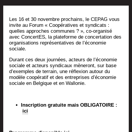
Les 16 et 30 novembre pro­chains, le CEPAG vous
invite au Forum « Coopé­ra­tives et syn­di­cats :
quelles approches com­munes ? », co-orga­ni­sé
avec ConcertES, la pla­te­forme de concer­ta­tion des
orga­ni­sa­tions repré­sen­ta­tives de l’économie
sociale.
Durant ces deux jour­nées, acteurs de l’é­co­no­mie
sociale et acteurs syn­di­caux mène­ront, sur base
d’exemples de ter­rain, une réflexion autour du
modèle coopé­ra­tif et des entre­prises d’économie
sociale en Bel­gique et en Wallonie.
Ins­crip­tion gra­tuite mais OBLIGATOIRE
:
ici