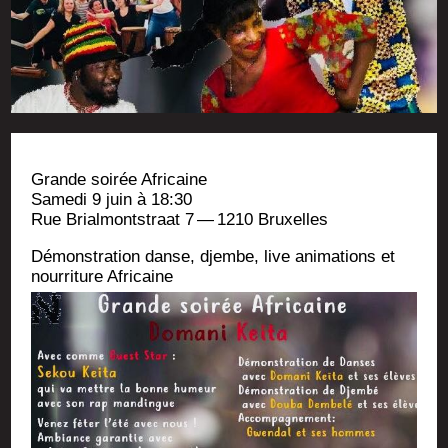
Grande soi­rée Africaine
Same­di 9 juin à 18:30
Rue Brial­monts­traat 7 — 1210 Bruxelles
Démons­tra­tion danse, djembe, live ani­ma­tions et
nour­ri­ture Africaine