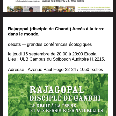
Raja­go­pal (dis­ciple de Ghan­di) Accès à la terre
dans le monde
.
débats — grandes confé­rences écologiques
le jeu­di 15 sep­tembre de 20:00 à 23:00 Eto­pia.
Lieu : ULB Cam­pus du Sol­bosch Audi­toire H.2215.
Adresse : Ave­nue Paul Héger22-24 / 1050 Ixelles