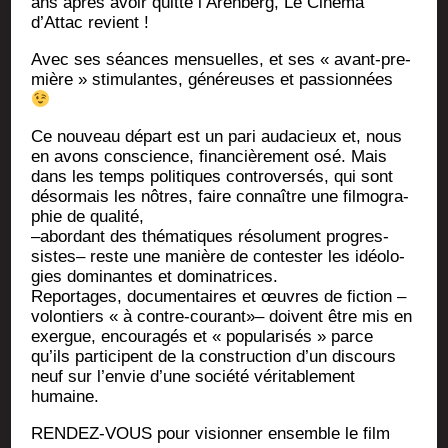
ans après avoir quit­té l’Arenberg, Le Ciné­ma
d’Attac revient !
Avec ses séances men­suelles, et ses « avant-pre­
mière » sti­mu­lantes, géné­reuses et passionnées
Ce nou­veau départ est un pari auda­cieux et, nous
en avons conscience, finan­ciè­re­ment osé. Mais
dans les temps poli­tiques contro­ver­sés, qui sont
désor­mais les nôtres, faire connaître une fil­mo­gra­
phie de qualité,
–abor­dant des thé­ma­tiques réso­lu­ment pro­gres­
sistes– reste une manière de contes­ter les idéo­lo­
gies domi­nantes et dominatrices.
Repor­tages, docu­men­taires et œuvres de fic­tion –
volon­tiers « à contre-cou­rant»– doivent être mis en
exergue, encou­ra­gés et « popu­la­ri­sés » parce
qu’ils par­ti­cipent de la construc­tion d’un dis­cours
neuf sur l’envie d’une socié­té véri­ta­ble­ment
humaine.
RENDEZ-VOUS pour vision­ner ensemble le film