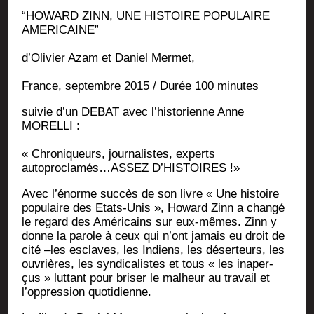
“HOWARD ZINN, UNE HISTOIRE POPULAIRE
AMERICAINE”
d’O­li­vier Azam et Daniel Mermet,
France, sep­tembre 2015 / Durée 100 minutes
sui­vie d’un DEBAT avec l’his­to­rienne Anne
MORELLI :
« Chro­ni­queurs, jour­na­listes, experts
autoproclamés…ASSEZ D’HISTOIRES !»
Avec l’énorme suc­cès de son livre « Une his­toire
popu­laire des Etats-Unis », Howard Zinn a chan­gé
le regard des Amé­ri­cains sur eux-mêmes. Zinn y
donne la parole à ceux qui n’ont jamais eu droit de
cité –les esclaves, les Indiens, les déser­teurs, les
ouvrières, les syn­di­ca­listes et tous « les inaper­
çus » lut­tant pour bri­ser le mal­heur au tra­vail et
l’oppression quotidienne.