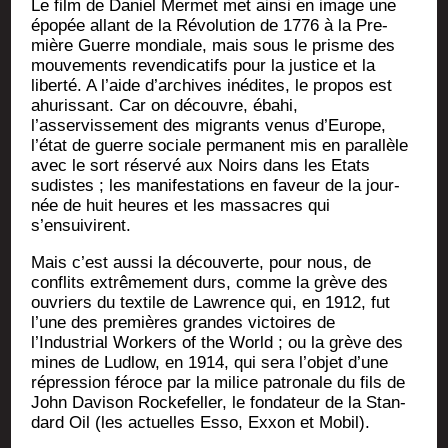
Le film de Daniel Mer­met met ain­si en image une
épo­pée allant de la Révo­lu­tion de 1776 à la Pre­
mière Guerre mon­diale, mais sous le prisme des
mou­ve­ments reven­di­ca­tifs pour la jus­tice et la
liber­té. A l’aide d’archives inédites, le pro­pos est
ahu­ris­sant. Car on découvre, éba­hi,
l’asservissement des migrants venus d’Europe,
l’état de guerre sociale per­ma­nent mis en paral­lèle
avec le sort réser­vé aux Noirs dans les Etats
sudistes ; les mani­fes­ta­tions en faveur de la jour­
née de huit heures et les mas­sacres qui
s’ensuivirent.
Mais c’est aus­si la décou­verte, pour nous, de
conflits extrê­me­ment durs, comme la grève des
ouvriers du tex­tile de Law­rence qui, en 1912, fut
l’une des pre­mières grandes vic­toires de
l’Industrial Wor­kers of the World ; ou la grève des
mines de Lud­low, en 1914, qui sera l’objet d’une
répres­sion féroce par la milice patro­nale du fils de
John Davi­son Rocke­fel­ler, le fon­da­teur de la Stan­
dard Oil (les actuelles Esso, Exxon et Mobil).