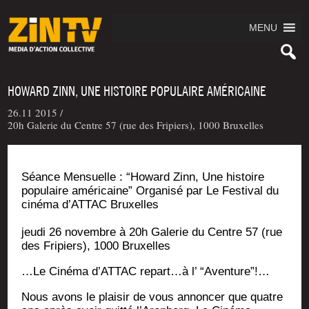
MENU
HOWARD ZINN, UNE HISTOIRE POPULAIRE AMÉRICAINE
26.11 2015 /
20h Galerie du Centre 57 (rue des Fripiers), 1000 Bruxelles
Séance Men­suelle : “Howard Zinn, Une his­toire
popu­laire amé­ri­caine” Orga­ni­sé par Le Fes­ti­val du
ciné­ma d’AT­TAC Bruxelles
jeu­di 26 novembre à 20h Gale­rie du Centre 57 (rue
des Fri­piers), 1000 Bruxelles
…Le Ciné­ma d’AT­TAC repart…à l’ “Aven­ture”!…
Nous avons le plai­sir de vous annon­cer que quatre