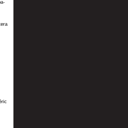
ba­
e­ra
­ric