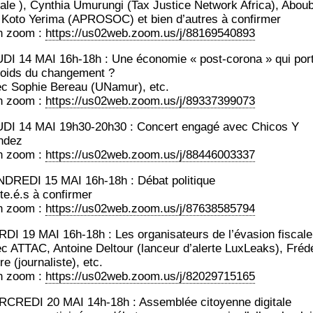
cale ), Cyn­thia Umu­run­gi (Tax Jus­tice Net­work Afri­ca), Abou­
 Koto Yeri­ma (APROSOC) et bien d’autres à confirmer
n zoom :
https://us02web.zoom.us/j/88169540893
DI 14 MAI 16h-18h : Une éco­no­mie « post-coro­na » qui por­t
poids du changement ?
c Sophie Bereau (UNa­mur), etc.
n zoom :
https://us02web.zoom.us/j/89337399073
DI 14 MAI 19h30-20h30 : Concert enga­gé avec Chi­cos Y
ndez
n zoom :
https://us02web.zoom.us/j/88446003337
DREDI 15 MAI 16h-18h : Débat politique
ite.é.s à confirmer
n zoom :
https://us02web.zoom.us/j/87638585794
DI 19 MAI 16h-18h : Les orga­ni­sa­teurs de l’évasion fiscale
c ATTAC, Antoine Del­tour (lan­ceur d’a­lerte Lux­Leaks), Fré­dé
e (jour­na­liste), etc.
n zoom :
https://us02web.zoom.us/j/82029715165
CREDI 20 MAI 14h-18h : Assem­blée citoyenne digitale