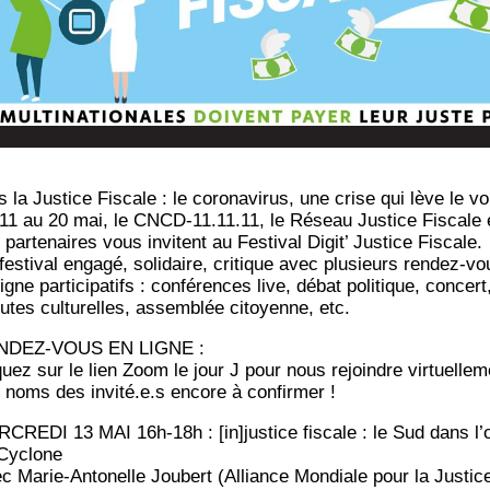
 la Jus­tice Fis­cale : le coro­na­vi­rus, une crise qui lève le vo
11 au 20 mai, le CNCD-11.11.11, le Réseau Jus­tice Fis­cale 
par­te­naires vous invitent au Fes­ti­val Digit’ Jus­tice Fiscale.
es­ti­val enga­gé, soli­daire, cri­tique avec plu­sieurs ren­dez-v
igne par­ti­ci­pa­tifs : confé­rences live, débat poli­tique, concert
utes cultu­relles, assem­blée citoyenne, etc.
NDEZ-VOUS EN LIGNE :
­quez sur le lien Zoom le jour J pour nous rejoindre virtuellem
 noms des invité.e.s encore à confirmer !
CREDI 13 MAI 16h-18h : [in]justice fis­cale : le Sud dans l’
Cyclone
c Marie-Anto­nelle Jou­bert (Alliance Mon­diale pour la Jus­tic