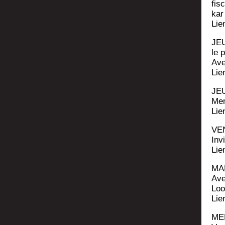
fis­
kar
Lie
JEU
le 
Ave
Lie
JEU
Me
Lie
VEN
Inv
Lie
MAR
Ave
Loor
Lie
MER