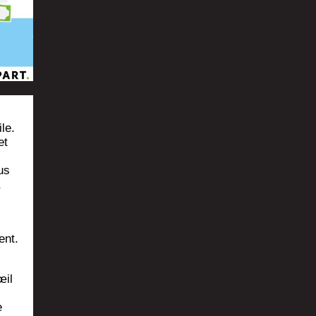
ile.
et
ous
,
ent.
œil
e