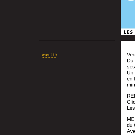
event fb
Vers
Du 
ses 
Un f
en l
min
RE
Cli
Les
MER
du 
Ave