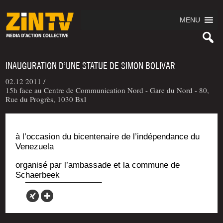
MENU
INAUGURATION D’UNE STATUE DE SIMON BOLIVAR
02.12 2011 /
15h face au Centre de Communication Nord - Gare du Nord - 80,
Rue du Progrès, 1030 Bxl
à l’oc­ca­sion du bicen­te­naire de l’in­dé­pen­dance du
Venezuela
orga­ni­sé par l’am­bas­sade et la com­mune de
Schaerbeek