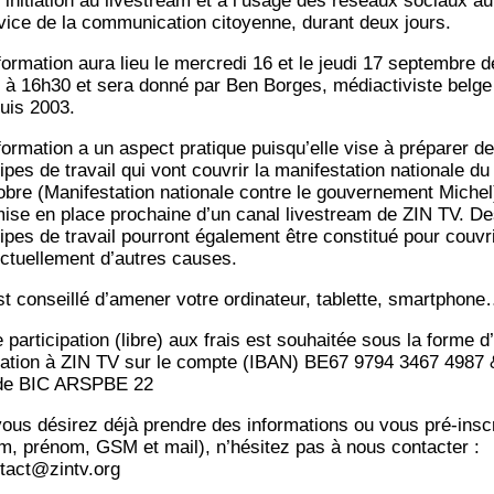
 ini­tia­tion au lives­tream et à l’usage des réseaux sociaux au
­vice de la com­mu­ni­ca­tion citoyenne, durant deux jours.
or­ma­tion aura lieu le mer­cre­di 16 et le jeu­di 17 sep­tembre d
 à 16h30 et sera don­né par Ben Borges, médiac­ti­viste belge
uis 2003.
for­ma­tion a un aspect pra­tique puisqu’elle vise à pré­pa­rer d
pes de tra­vail qui vont cou­vrir la mani­fes­ta­tion natio­nale du
obre (Mani­fes­ta­tion natio­nale contre le gou­ver­ne­ment Michel
mise en place pro­chaine d’un canal lives­tream de ZIN TV. D
pes de tra­vail pour­ront éga­le­ment être consti­tué pour cou­vr
c­tuel­le­ment d’autres causes.
est conseillé d’amener votre ordi­na­teur, tablette, smartphon
par­ti­ci­pa­tion (libre) aux frais est sou­hai­tée sous la forme d
a­tion à ZIN TV sur le compte (IBAN) BE67 9794 3467 4987 
de BIC ARSPBE 22
vous dési­rez déjà prendre des infor­ma­tions ou vous pré-ins­c
m, pré­nom, GSM et mail), n’hésitez pas à nous contac­ter :
tact@zintv.org