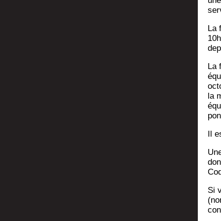
une
ser
La f
10h
dep
La 
équi
oct
la 
équi
pon
Il 
Une 
don
Co
Si 
(no
con