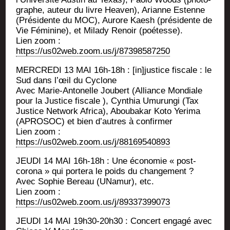
graphe, auteur du livre Hea­ven), Arianne Estenne
(Pré­si­dente du MOC), Aurore Kaesh (pré­si­dente de
Vie Fémi­nine), et Mila­dy Renoir (poé­tesse).
Lien zoom :
https://us02web.zoom.us/j/87398587250
MERCREDI 13 MAI 16h-18h : [in]justice fis­cale : le
Sud dans l’œil du Cyclone
Avec Marie-Anto­nelle Jou­bert (Alliance Mon­diale
pour la Jus­tice fis­cale ), Cyn­thia Umu­run­gi (Tax
Jus­tice Net­work Afri­ca), Abou­ba­kar Koto Yeri­ma
(APROSOC) et bien d’autres à confirmer
Lien zoom :
https://us02web.zoom.us/j/88169540893
JEUDI 14 MAI 16h-18h : Une éco­no­mie « post-
coro­na » qui por­te­ra le poids du changement ?
Avec Sophie Bereau (UNa­mur), etc.
Lien zoom :
https://us02web.zoom.us/j/89337399073
JEUDI 14 MAI 19h30-20h30 : Concert enga­gé avec