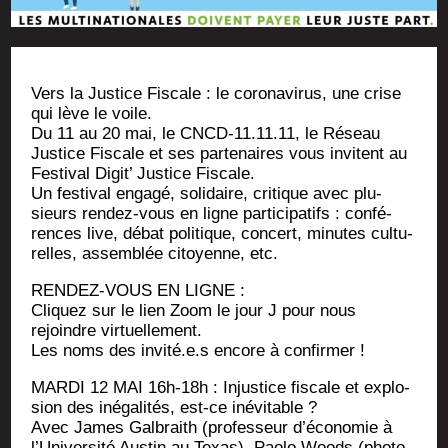
Vers la Jus­tice Fis­cale : le coro­na­vi­rus, une crise
qui lève le voile.
Du 11 au 20 mai, le CNCD-11.11.11, le Réseau
Jus­tice Fis­cale et ses par­te­naires vous invitent au
Fes­ti­val Digit’ Jus­tice Fiscale.
Un fes­ti­val enga­gé, soli­daire, cri­tique avec plu­
sieurs ren­dez-vous en ligne par­ti­ci­pa­tifs : confé­
rences live, débat poli­tique, concert, minutes cultu­
relles, assem­blée citoyenne, etc.
RENDEZ-VOUS EN LIGNE :
Cli­quez sur le lien Zoom le jour J pour nous
rejoindre virtuellement.
Les noms des invité.e.s encore à confirmer !
MARDI 12 MAI 16h-18h : Injus­tice fis­cale et explo­
sion des inéga­li­tés, est-ce inévitable ?
Avec James Gal­braith (pro­fes­seur d’économie à
l’Université Aus­tin au Texas), Pao­lo Woods (pho­to­