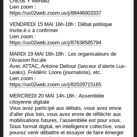
Chi­cos Y Mendez
Lien zoom :
https://us02web.zoom.us/j/88446003337
VENDREDI 15 MAI 16h-18h : Débat politique
Invite.é.s à confirmer
Lien zoom :
https://us02web.zoom.us/j/87638585794
MARDI 19 MAI 16h-18h : Les orga­ni­sa­teurs de
l’évasion fiscale
Avec ATTAC, Antoine Del­tour (lan­ceur d’a­lerte Lux­
Leaks), Fré­dé­ric Loore (jour­na­liste), etc.
Lien zoom :
https://us02web.zoom.us/j/82029715165
MERCREDI 20 MAI 14h-18h : Assem­blée
citoyenne digitale
Vous avez par­ti­ci­pé aux débats, vous avez envie
d’aller plus loin, vous avez envie de réflé­chir aux
mobi­li­sa­tions futures, l’assemblée est pour vous.
Sous for­mat digi­tal, en intel­li­gence col­lec­tive, vous
pou­vez venir débattre et essayer de faire émer­ger