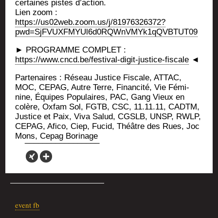
cer­taines pistes d’action.
Lien zoom :
https://us02web.zoom.us/j/81976326372?
pwd=SjFVUXFMYUl6d0RQWnVMYk1qQVBTUT09
► PROGRAMME COMPLET :
https://www.cncd.be/festival-digit-justice-fiscale
◄
Par­te­naires : Réseau Jus­tice Fis­cale, ATTAC,
MOC, CEPAG, Autre Terre, Finan­ci­té, Vie Fémi­
nine, Équipes Popu­laires, PAC, Gang Vieux en
colère, Oxfam Sol, FGTB, CSC, 11.11.11, CADTM,
Jus­tice et Paix, Viva Salud, CGSLB, UNSP, RWLP,
CEPAG, Afi­co, Ciep, Fucid, Théâtre des Rues, Joc
Mons, Cepag Borinage
event fb