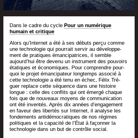
Dans le cadre du cycle
Pour un numé­rique
humain et critique
Alors qu’Internet a été à ses débuts per­çu comme
une tech­no­lo­gie qui pour­rait ser­vir au déve­lop­pe­
ment de pra­tiques éman­ci­pa­trices, il semble
aujourd’hui être deve­nu un ins­tru­ment des pou­voirs
éta­tiques et éco­no­miques. Pour com­prendre pour­
quoi le pro­jet éman­ci­pa­teur long­temps asso­cié à
cette tech­no­lo­gie a été tenu en échec, Félix Tré­
guer replace cette séquence dans une his­toire
longue : celle des conflits qui ont émer­gé chaque
fois que de nou­veaux moyens de com­mu­ni­ca­tion
ont été inven­tés. Après dix années d’engagement
en faveur des liber­tés sur Inter­net, il ana­lyse les
fon­de­ments anti­dé­mo­cra­tiques de nos régimes
poli­tiques et la capa­ci­té de l’État à façon­ner la
tech­no­lo­gie dans un but de contrôle social.