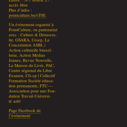
accès libre
Plus d’infos :
pointculture.be/sT0E
Un évé­ne­ment orga­ni­sé à
Point­Cul­ture, en par­te­na­riat
avec : Culture & Démo­cra­
tie, GSARA, Cesep, La
Concer­ta­tion ASBL |
Action cultu­relle bruxel­
loise, Action Médias
Jeunes, Revue Nou­velle,
La Mai­son du Livre, PAC,
Centre régio­nal du Libre
Exa­men, Cfs.ep | Col­lec­tif
For­ma­tion Socié­té édu­ca­
tion per­ma­nente, FTU —
Asso­cia­tion pour une Fon­
da­tion Tra­vail-Uni­ver­si­
té asbl
Page Face­book de
l’événement