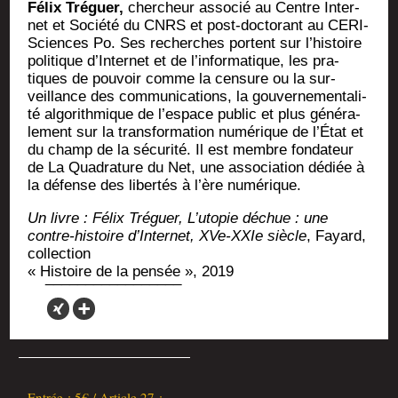
Félix Tré­guer,
cher­cheur asso­cié au Centre Inter­
net et Socié­té du CNRS et post-doc­to­rant au CERI-
Sciences Po. Ses recherches portent sur l’his­toire
poli­tique d’In­ter­net et de l’in­for­ma­tique, les pra­
tiques de pou­voir comme la cen­sure ou la sur­
veillance des com­mu­ni­ca­tions, la gou­ver­ne­men­ta­li­
té algo­rith­mique de l’es­pace public et plus géné­ra­
le­ment sur la trans­for­ma­tion numé­rique de l’É­tat et
du champ de la sécu­ri­té. Il est membre fon­da­teur
de La Qua­dra­ture du Net, une asso­cia­tion dédiée à
la défense des liber­tés à l’ère numérique.
Un livre : Félix Tré­guer, L’u­to­pie déchue : une
contre-his­toire d’In­ter­net, XVe-XXIe siècle
, Fayard,
collection
« His­toire de la pen­sée », 2019
Entrée : 5€ / Article 27 :