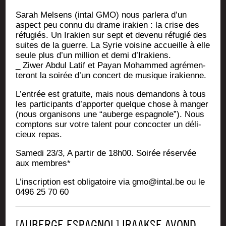
Sarah Mel­sens (intal GMO) nous par­le­ra d’un
aspect peu connu du drame ira­kien : la crise des
réfu­giés. Un Ira­kien sur sept et deve­nu réfu­gié des
suites de la guerre. La Syrie voi­sine accueille à elle
seule plus d’un mil­lion et demi d’Irakiens.
_ Ziwer Abdul Latif et Payan Moham­med agré­men­
te­ront la soi­rée d’un concert de musique irakienne.
L’en­trée est gra­tuite, mais nous deman­dons à tous
les par­ti­ci­pants d’ap­por­ter quelque chose à man­ger
(nous orga­ni­sons une “auberge espa­gnole”). Nous
comp­tons sur votre talent pour concoc­ter un déli­
cieux repas.
Same­di 23/3, A par­tir de 18h00. Soi­rée réser­vée
aux membres*
L’ins­crip­tion est obli­ga­toire via gmo@intal.be ou le
0496 25 70 60
[AUBERGE ESPAGNOL] IRAAKSE AVOND