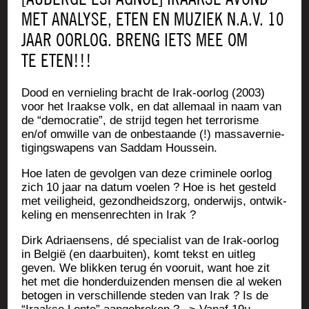
MET ANALYSE, ETEN EN MUZIEK N.A.V. 10
JAAR OORLOG. BRENG IETS MEE OM
TE ETEN!!!
Dood en ver­nie­ling bracht de Irak-oor­log (2003)
voor het Iraakse volk, en dat alle­maal in naam van
de “demo­cra­tie”, de stri­jd tegen het ter­ro­risme
en/of omwille van de onbes­taande (!) mas­sa­ver­nie­
ti­ging­swa­pens van Sad­dam Houssein.
Hoe laten de gevol­gen van deze cri­mi­nele oor­log
zich 10 jaar na datum voe­len ? Hoe is het ges­teld
met vei­li­gheid, gezond­heid­szorg, onder­wi­js, ont­wik­
ke­ling en men­sen­rech­ten in Irak ?
Dirk Adriaen­sens, dé spe­cia­list van de Irak-oor­log
in Bel­gië (en daar­bui­ten), komt tekst en uit­leg
geven. We blik­ken terug én voo­ruit, want hoe zit
het met die hon­der­dui­zen­den men­sen die al weken
beto­gen in ver­schil­lende ste­den van Irak ? Is de