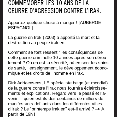
COMMÉMORER LES 10 ANS DE LA
GEURRE D’AGRESSION CONTRE L’IRAK.
Appor­tez quelque chose à man­ger ! [AUBERGE
ESPAGNOL]
La guerre en Irak (2003) a appor­té la mort et la
des­truc­tion au peuple irakien.
Com­ment se font res­sen­tir les consé­quences de
cette guerre cri­mi­nelle 10 années après son dérou­
le­ment ? Où en est la sécu­ri­té, où en sont les soins
de san­té, l’en­sei­gne­ment, le déve­lop­pe­ment éco­no­
mique et les droits de l’homme en Irak.
Dirk Adriaen­sens, LE spé­cia­liste belge (et mon­dial)
de la guerre contre l’I­rak nous four­ni­ra éclair­cis­se­
ments et expli­ca­tions. Regard vers le pas­sé et l’a­
ve­nir — qu’en est ils des cen­taines de mil­liers de
mani­fes­tants défi­lants dans les dif­fé­rentes villes
d’I­rak ? Le “prin­temps ira­kien” est-il arri­vé ? –> A
par­tir de 19h !