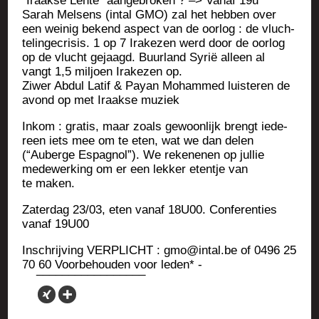
“Iraakse Lente” aan­ge­bro­ken ? –> Vanaf 19u
Sarah Mel­sens (intal GMO) zal het heb­ben over
een wei­nig bekend aspect van de oor­log : de vluch­
te­lin­ge­cri­sis. 1 op 7 Ira­ke­zen werd door de oor­log
op de vlucht gejaagd. Buur­land Syrië alleen al
vangt 1,5 mil­joen Ira­ke­zen op.
Ziwer Abdul Latif & Payan Moham­med luis­te­ren de
avond op met Iraakse muziek
Inkom : gra­tis, maar zoals gewoon­lijk brengt iede­
reen iets mee om te eten, wat we dan delen
(“Auberge Espa­gnol”). We reke­ne­nen op jul­lie
mede­wer­king om er een lek­ker etentje van
te maken.
Zater­dag 23/03, eten vanaf 18U00. Confe­ren­ties
vanaf 19U00
Inschri­j­ving VERPLICHT : gmo@intal.be of 0496 25
70 60 Voor­be­hou­den voor leden* -