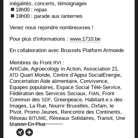
inéga­li­tés, concerts, témoi­gnages
18h00 : repas
19h00 : parade aux lanternes
Venez nous rejoindre nom­breuxses
!
Pour plus d’informations :
www.1710.be
En col­la­bo­ra­tion avec Brus­sels Plat­form Armoede
Membres du Front
:
RVI
Arti­Cule, Agroe­co­lo­gy in Action, Asso­cia­tion 21,
Quart Monde, Centre d’Appui Socia­lE­ner­gie,
ATD
Concer­ta­tion Aide ali­men­taire, Convi­vence,
Equipes popu­laires, Espace Social Télé-Ser­vice,
Fédé­ra­tion des Ser­vices Sociaux,
, Front
FIAN
Com­mun des
, Green­peace, Habitant.e.s des
SDF
Images, La Rue, Nour­rir Bruxelles, Oxfam, le
Pivot, Pro­mo Jeunes, Ren­contre des Conti­nents,
Réseau
, Réseaux Soli­daires, Tran­sit, Une
BITUME
Mai­son En Plus