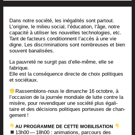
Dans notre socié­té, les inéga­li­tés sont par­tout.
L’origine, le milieu social, l’éducation, l‘âge, notre
capa­ci­té à uti­li­ser les nou­velles tech­no­lo­gies, etc.
Tant de fac­teurs condi­tionnent l’accès à une vie
digne. Les dis­cri­mi­na­tions sont nom­breuses et bien
sou­vent banalisées.
La pau­vre­té ne sur­git pas d’elle-même, elle se
fabrique.
Elle est la consé­quence directe de choix poli­tiques
et sociétaux.
Ras­sem­blons-nous le dimanche 16 octobre, à
l’occasion de la jour­née mon­diale de lutte contre la
misère, pour reven­di­quer une socié­té plus éga­li­
taire et des déci­sions poli­tiques por­teuses de chan­
ge­ment
!
AU
PROGRAMME
DE
CETTE
MOBILISATION
13h00 — 18h00 : ani­ma­tions, par­cours des