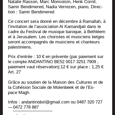
Nata­lie Ras­son, Marc Mon­voi­sin, Henk Cor­nil,
Samir Ben­di­me­red, Nadia Ver­re­zen, pia­no, Direc­
tion : Samir Bendimered
Ce concert sera don­né en décembre à Ramal­lah, à
l’invitation de l’association Al Kamand­ja­ti dans le
cadre du Fes­ti­val de musique baroque, à Beth­léem
et à Jeru­sa­lem. Les cho­ristes et musi­ciens belges
seront accom­pa­gnés de musi­ciens et chan­teurs
palestiniens.
Prix d’en­trée : 10 € en pré­vente (par paie­ment sur
le compte ANDANTINO BE52 0017 3251 7909 ,
paie­ment vaut réservation);12 € sur place ; 1,25 €
Art. 27
Grâce au sou­tien de la Mai­son des Cultures et de
la Cohé­sion Sociale de Molen­beek et de l’Es­
pace Magh.
Infos : andantinobxl@gmail.com ou 0487 320 727
— 0472 778 887