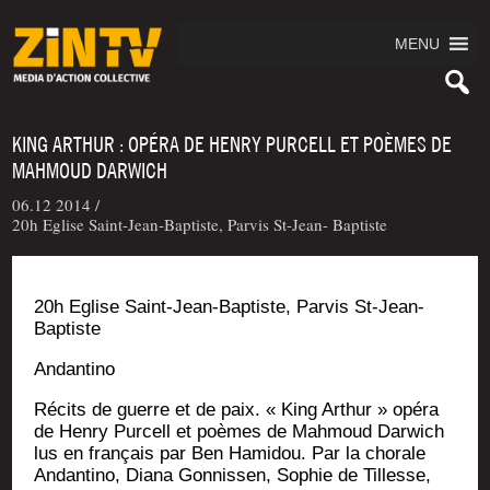
MENU
KING ARTHUR : OPÉRA DE HENRY PURCELL ET POÈMES DE
MAHMOUD DARWICH
06.12 2014 /
20h Eglise Saint-Jean-Baptiste, Parvis St-Jean- Baptiste
20h Eglise Saint-Jean-Bap­tiste, Par­vis St-Jean-
Baptiste
Andan­ti­no
Récits de guerre et de paix. « King Arthur » opé­ra
de Hen­ry Pur­cell et poèmes de Mah­moud Dar­wich
lus en fran­çais par Ben Hami­dou. Par la cho­rale
Andan­ti­no, Dia­na Gon­nis­sen, Sophie de Tillesse,