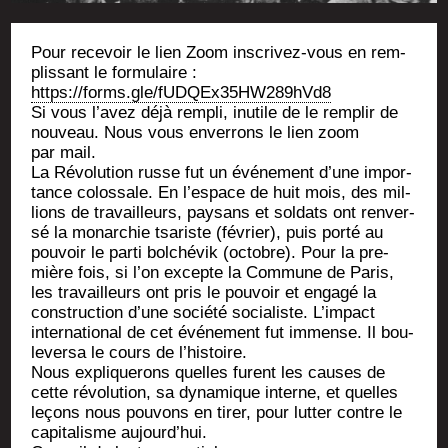
Pour rece­voir le lien Zoom ins­cri­vez-vous en rem­
plis­sant le for­mu­laire :
https://forms.gle/fUDQEx35HW289hVd8
Si vous l’a­vez déjà rem­pli, inutile de le rem­plir de
nou­veau. Nous vous enver­rons le lien zoom
par mail.
La Révo­lu­tion russe fut un évé­ne­ment d’une impor­
tance colos­sale. En l’es­pace de huit mois, des mil­
lions de tra­vailleurs, pay­sans et sol­dats ont ren­ver­
sé la monar­chie tsa­riste (février), puis por­té au
pou­voir le par­ti bol­ché­vik (octobre). Pour la pre­
mière fois, si l’on excepte la Com­mune de Paris,
les tra­vailleurs ont pris le pou­voir et enga­gé la
construc­tion d’une socié­té socia­liste. L’im­pact
inter­na­tio­nal de cet évé­ne­ment fut immense. Il bou­
le­ver­sa le cours de l’histoire.
Nous expli­que­rons quelles furent les causes de
cette révo­lu­tion, sa dyna­mique interne, et quelles
leçons nous pou­vons en tirer, pour lut­ter contre le
capi­ta­lisme aujourd’hui.