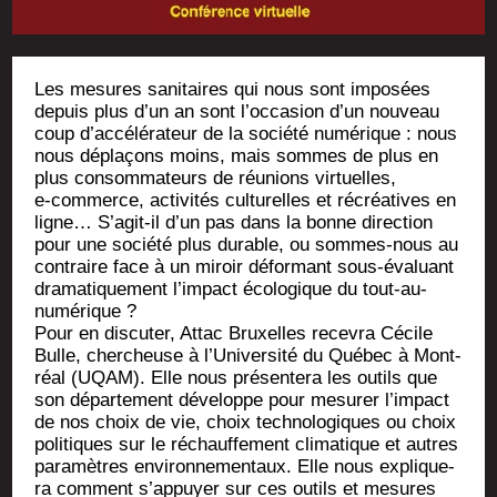
Les mesures sani­taires qui nous sont impo­sées
depuis plus d’un an sont l’occasion d’un nou­veau
coup d’accélérateur de la socié­té numé­rique : nous
nous dépla­çons moins, mais sommes de plus en
plus consom­ma­teurs de réunions vir­tuelles,
e‑commerce, acti­vi­tés cultu­relles et récréa­tives en
ligne… S’a­git-il d’un pas dans la bonne direc­tion
pour une socié­té plus durable, ou sommes-nous au
contraire face à un miroir défor­mant sous-éva­luant
dra­ma­ti­que­ment l’im­pact éco­lo­gique du tout-au-
numérique ?
Pour en dis­cu­ter, Attac Bruxelles rece­vra Cécile
Bulle, cher­cheuse à l’Université du Qué­bec à Mont­
réal (UQAM). Elle nous pré­sen­te­ra les outils que
son dépar­te­ment déve­loppe pour mesu­rer l’impact
de nos choix de vie, choix tech­no­lo­giques ou choix
poli­tiques sur le réchauf­fe­ment cli­ma­tique et autres
para­mètres envi­ron­ne­men­taux. Elle nous expli­que­
ra com­ment s’appuyer sur ces outils et mesures