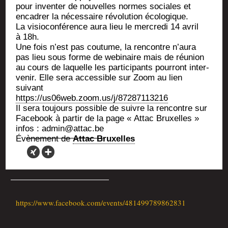
pour inven­ter de nou­velles normes sociales et
enca­drer la néces­saire révo­lu­tion écologique.
La visio­con­fé­rence aura lieu le mer­cre­di 14 avril
à 18h.
Une fois n’est pas cou­tume, la ren­contre n’au­ra
pas lieu sous forme de webi­naire mais de réunion
au cours de laquelle les par­ti­ci­pants pour­ront inter­
ve­nir. Elle sera acces­sible sur Zoom au lien
suivant
https://us06web.zoom.us/j/87287113216
Il sera tou­jours pos­sible de suivre la ren­contre sur
Face­book à par­tir de la page « Attac Bruxelles »
infos : admin@attac.be
Évè­ne­ment de
Attac Bruxelles
https://www.facebook.com/events/481499789862831