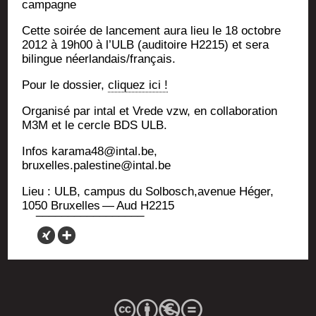
campagne
Cette soi­rée de lan­ce­ment aura lieu le 18 octobre
2012 à 19h00 à l’ULB (audi­toire H2215) et sera
bilingue néerlandais/français.
Pour le dos­sier,
cli­quez ici !
Orga­ni­sé par intal et Vrede vzw, en col­la­bo­ra­tion
M3M et le cercle BDS ULB.
Infos karama48@intal.be,
bruxelles.palestine@intal.be
Lieu : ULB, cam­pus du Solbosch,avenue Héger,
1050 Bruxelles — Aud H2215