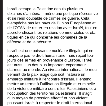
Israël occupe la Pales­tine depuis plu­sieurs
dizaines d’an­nées. Il mène une poli­tique répres­sive
et se rend cou­pable de crimes de guerre. Cela
n’empêche pas les pays de l’U­nion Euro­péenne et
de l’O­TAN de res­ter en rela­tion avec Israël, tout en
appro­fon­dis­sant les rela­tions com­mer­ciales et éta­
tiques en ce qui concerne les domaines de la
défense et de la sécurité.
Israël est une puis­sance nucléaire illé­gale qui ne
res­pecte pas le droit huma­ni­taire mais reçoit tou­
jours des armes en pro­ve­nance d’Eu­rope. Israël
est aus­si l’un des plus impor­tant expor­ta­teur
d’armes au monde. Au niveau inter­na­tio­nal, le mou­
ve­ment de la paix exige que soit ins­tau­ré un
embar­go mili­taire à l’en­contre d’Is­raël. Il entend
mettre un terme à l’u­ti­li­sa­tion illé­gale et cri­mi­nelle
de la vio­lence mili­taire contre les Pales­ti­niens et à
l’oc­cu­pa­tion des ter­ri­toires pales­ti­niens. Il s’a­git
d’un moyen de pres­sion effec­tif et non violent
pous­sant Israël à res­pec­ter le droit International.