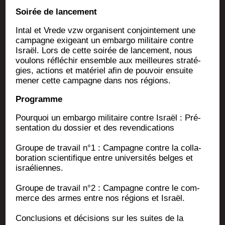
Soi­rée de lancement
Intal et Vrede vzw orga­nisent conjoin­te­ment une
cam­pagne exi­geant un embar­go mili­taire contre
Israël. Lors de cette soi­rée de lan­ce­ment, nous
vou­lons réflé­chir ensemble aux meilleures stra­té­
gies, actions et maté­riel afin de pou­voir ensuite
mener cette cam­pagne dans nos régions.
Pro­gramme
Pour­quoi un embar­go mili­taire contre Israël : Pré­
sen­ta­tion du dos­sier et des revendications
Groupe de tra­vail n°1 : Cam­pagne contre la col­la­
bo­ra­tion scien­ti­fique entre uni­ver­si­tés belges et
israéliennes.
Groupe de tra­vail n°2 : Cam­pagne contre le com­
merce des armes entre nos régions et Israël.
Conclu­sions et déci­sions sur les suites de la