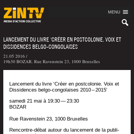
MENU
LANCEMENT DU LIVRE ‘CRÉER EN POSTCOLONIE. VOIX ET
DISSIDENCES BELGO-CONGOLAISES
21.05 2016 /
19h30 BOZAR. Rue Ravenstein 23, 1000 Bruxelles
Lan­ce­ment du livre ‘Créer en post­co­lo­nie. Voix et
Dis­si­dences bel­go-congo­laises 2010 – 2015’
same­di 21 mai à 19:30 — 23:30
BOZAR
Rue Raven­stein 23, 1000 Bruxelles
Ren­contre-débat autour du lan­ce­ment de la publi­