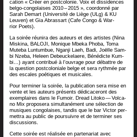
ca­tion « Créer en post­co­lo­nie. Voix et dis­si­dences
bel­go-congo­laises 2010 – 2015 », coor­don­né par
Sarah Demart (Uni­ver­si­té de Liège (ULg) & KU
Leu­ven) et Gia Abras­sart (Cafe Congo & War­
rior Poets).
La soi­rée réuni­ra des auteurs et des artistes (Nina
Mis­ki­na, BALOJI, Monique Mbe­ka Pho­ba, Toma
Mute­ba Lun­tum­bue, Ngan­ji Laeh, Badi, Joëlle Sam­
bi Nze­ba, Heleen Debeu­cke­laere, Béné­dicte Kum­
bi…) ayant contri­bué à l’ouvrage pour débattre de
la ques­tion post­co­lo­niale belge et sera ryth­mée par
des escales poé­tiques et musicales.
Pour ter­mi­ner la soi­rée, la publi­ca­tion sera mise en
vente et les auteurs pré­sents dédi­ca­ce­ront des
exem­plaires dans le Fumoir. Dread Lito­ko — Vol­ca­
no Mix pro­po­se­ra simul­ta­né­ment une sélec­tion de
musiques congo­laises, tan­dis que le bar Vic­tor per­
met­tra au public de pour­suivre et de ter­mi­ner ses
discussions.
Cette soi­rée est réa­li­sée en par­te­na­riat avec