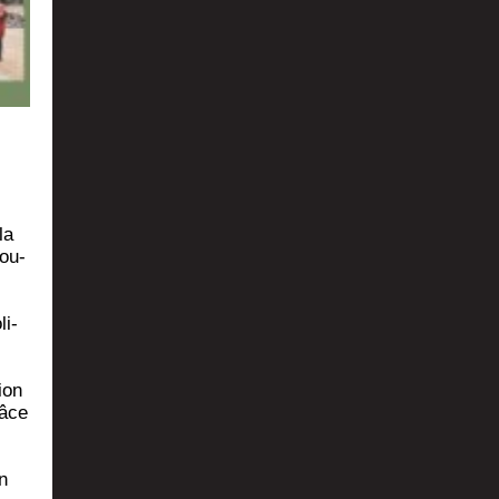
la
pou­
li­
ion
râce
n