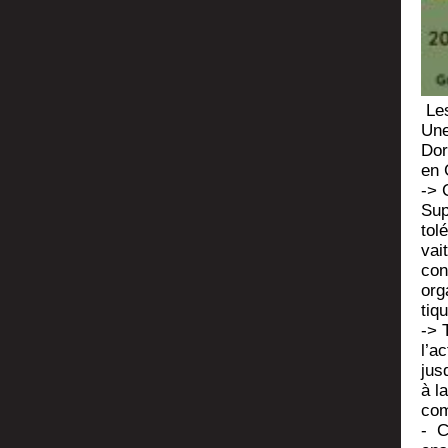
Les
Une
Dor
en 
->
Sup
tolé
vait
con
orga
tiqu
-> 
l’a
jus
à la
com­
- C