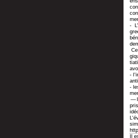
ens
con
con
men
- L’
gre
béné
dem
Ce 
giqu
tia
avo­
- l
ant
- le
men
— l’
pri
idé
L’é­
sim
htt
Il e