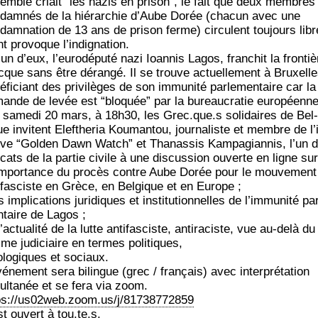
emble criait “les nazis en pri­son”, le fait que deux membres
dam­nés de la hié­rar­chie d’Aube Dorée (cha­cun avec une
dam­na­tion de 13 ans de pri­son ferme) cir­culent tou­jours libr
t pro­voque l’indignation.
un d’eux, l’eu­ro­dé­pu­té nazi Ioan­nis Lagos, fran­chit la fron­tiè
cque sans être déran­gé. Il se trouve actuel­le­ment à Bruxelle
­fi­ciant des pri­vi­lèges de son immu­ni­té par­le­men­taire car la
ande de levée est “blo­quée” par la bureau­cra­tie européenne
same­di 20 mars, à 18h30, les Grec.que.s soli­daires de Bel­
e invitent Elef­the­ria Kou­man­tou, jour­na­liste et membre de l’i­
­tive “Gol­den Dawn Watch” et Tha­nas­sis Kam­pa­gian­nis, l’un 
cats de la par­tie civile à une dis­cus­sion ouverte en ligne sur
’im­por­tance du pro­cès contre Aube Dorée pour le mou­ve­ment
i­fas­ciste en Grèce, en Bel­gique et en Europe ;
s impli­ca­tions juri­diques et ins­ti­tu­tion­nelles de l’im­mu­ni­té par
­taire de Lagos ;
ac­tua­li­té de la lutte anti­fas­ciste, anti­ra­ciste, vue au-delà du
sme judi­ciaire en termes politiques,
o­lo­giques et sociaux.
vé­ne­ment sera bilingue (grec / fran­çais) avec inter­pré­ta­tion
ul­ta­née et se fera via zoom.
ps://us02web.zoom.us/j/81738772859
st ouvert à tou.te.s.