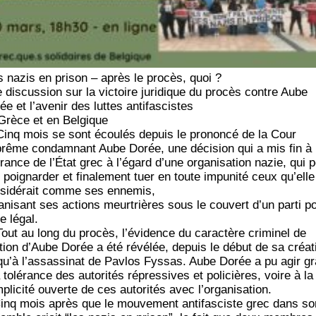
 nazis en pri­son – après le pro­cès, quoi ?
 dis­cus­sion sur la vic­toire juri­dique du pro­cès contre Aube
ée et l’avenir des luttes antifascistes
Grèce et en Belgique
Cinq mois se sont écou­lés depuis le pro­non­cé de la Cour
rême condam­nant Aube Dorée, une déci­sion qui a mis fin à 
­rance de l’É­tat grec à l’é­gard d’une orga­ni­sa­tion nazie, qui 
 poi­gnar­der et fina­le­ment tuer en toute impu­ni­té ceux qu’elle
si­dé­rait comme ses ennemis,
­ni­sant ses actions meur­trières sous le cou­vert d’un par­ti po
e légal.
Tout au long du pro­cès, l’évidence du carac­tère cri­mi­nel de
ction d’Aube Dorée a été révé­lée, depuis le début de sa créa­t
­qu’à l’as­sas­si­nat de Pav­los Fys­sas. Aube Dorée a pu agir g
 tolé­rance des auto­ri­tés répres­sives et poli­cières, voire à la
pli­ci­té ouverte de ces auto­ri­tés avec l’organisation.
inq mois après que le mou­ve­ment anti­fas­ciste grec dans so