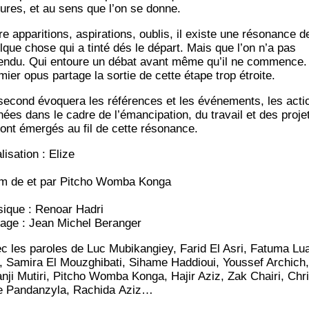
­sures, et au sens que l’on se donne.
e appa­ri­tions, aspi­ra­tions, oublis, il existe une réso­nance d
lque chose qui a tin­té dés le départ. Mais que l’on n’a pas
en­du. Qui entoure un débat avant même qu’il ne com­mence.
­mier opus par­tage la sor­tie de cette étape trop étroite.
second évo­que­ra les réfé­rences et les évé­ne­ments, les acti
ées dans le cadre de l’émancipation, du tra­vail et des pro­je
 ont émer­gés au fil de cette résonance.
li­sa­tion : Elize
m de et par Pit­cho Wom­ba Konga
ique : Renoar Hadri
age : Jean Michel Beranger
c les paroles de Luc Mubi­kan­giey, Farid El Asri, Fatu­ma Lu
, Sami­ra El Mouz­ghi­ba­ti, Sihame Had­dioui, Yous­sef Archich,
n­ji Muti­ri, Pit­cho Wom­ba Kon­ga, Hajir Aziz, Zak Chai­ri, Chr
le Pan­dan­zy­la, Rachi­da Aziz…