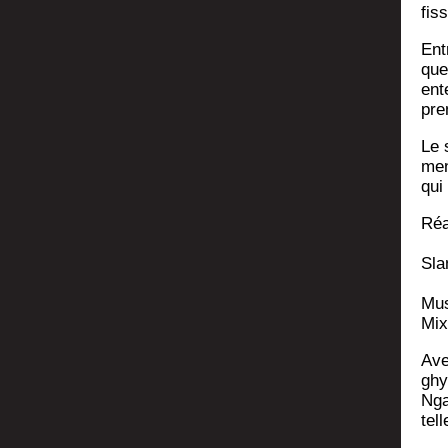
fis
Entr
que
ent
pre
Le 
men
qui
Réa­
Sla
Mus
Mix
Ave
ghy
Nga
tel