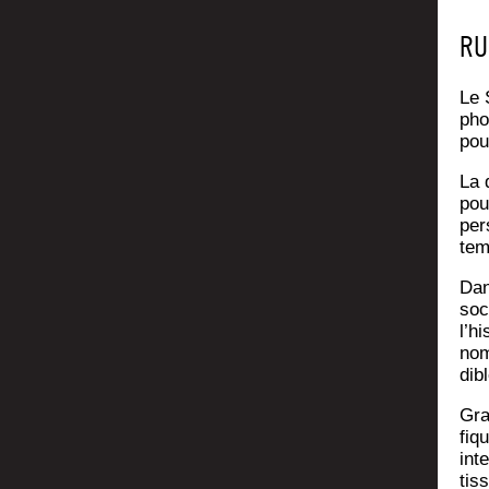
RU
Le 
pho­
pou
La d
pou
per
tem
Dan
soc
l’h
nom
dib
Gra
fiq
int
tis­