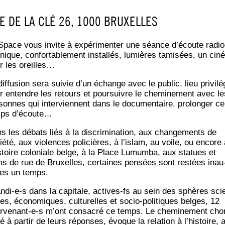
E DE LA CLÉ 26, 1000 BRUXELLES
Space vous invite à expé­ri­men­ter une séance d’é­coute radio
nique, confor­ta­ble­ment ins­tal­lés, lumières tami­sées, un cin
r les oreilles…
if­fu­sion sera sui­vie d’un échange avec le public, lieu pri­vi­lé­
r entendre les retours et pour­suivre le che­mi­ne­ment avec le
­sonnes qui inter­viennent dans le docu­men­taire, pro­lon­ger ce
ps d’écoute…
s les débats liés à la dis­cri­mi­na­tion, aux chan­ge­ments de
ié­té, aux vio­lences poli­cières, à l’islam, au voile, ou encore 
istoire colo­niale belge, à la Place Lumum­ba, aux sta­tues et
s de rue de Bruxelles, cer­taines pen­sées sont res­tées inau
les un temps.
n­di-e‑s dans la capi­tale, actives-fs au sein des sphères scien
ues, éco­no­miques, cultu­relles et socio-poli­tiques belges, 12
er­ve­nant-e‑s m’ont consa­cré ce temps. Le che­mi­ne­ment cho­r
sé à par­tir de leurs réponses, évoque la rela­tion à l’histoire, 