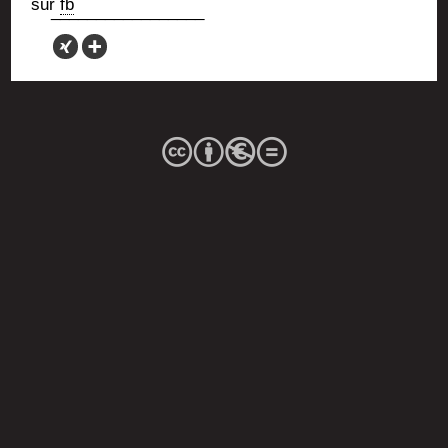
sur
fb