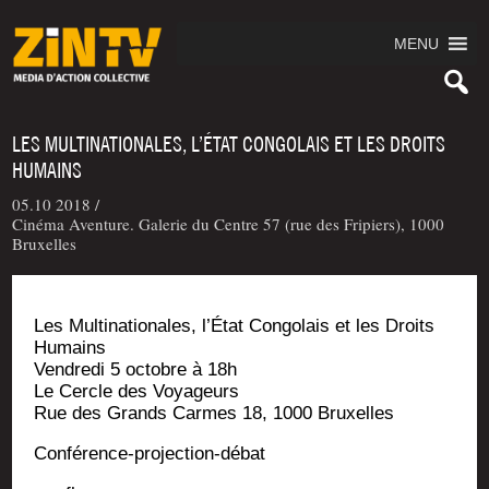
MENU
LES MULTINATIONALES, L’ÉTAT CONGOLAIS ET LES DROITS
HUMAINS
05.10 2018 /
Cinéma Aventure. Galerie du Centre 57 (rue des Fripiers), 1000
Bruxelles
Les Mul­ti­na­tio­nales, l’État Congo­lais et les Droits
Humains
Ven­dre­di 5 octobre à 18h
Le Cercle des Voyageurs
Rue des Grands Carmes 18, 1000 Bruxelles
Confé­rence-pro­jec­tion-débat